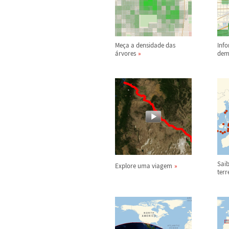
Me
ç
a a densidade das
Inf
á
rvores
dem
Saib
Explore uma viagem
ter