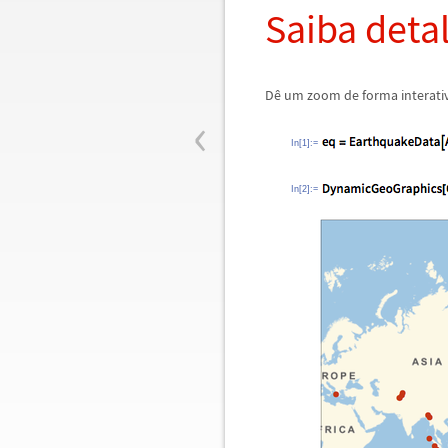
Saiba deta
D
ê
um zoom de forma interati
‹
In[1]:=
In[2]:=