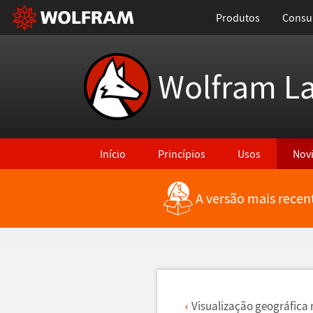
Produtos
Consul
Wolfram L
Início
Princípios
Usos
Nov
A versão mais recen
Voltar para Últimas Novidades
Visualiza
ç
ã
o geogr
á
fica