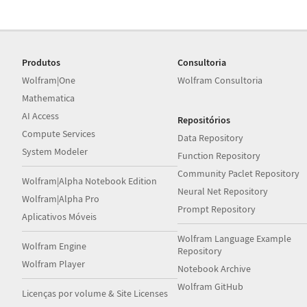
Produtos
Consultoria
Wolfram|One
Wolfram Consultoria
Mathematica
AI Access
Repositórios
Compute Services
Data Repository
System Modeler
Function Repository
Community Paclet Repository
Wolfram|Alpha Notebook Edition
Neural Net Repository
Wolfram|Alpha Pro
Prompt Repository
Aplicativos Móveis
Wolfram Language Example
Wolfram Engine
Repository
Wolfram Player
Notebook Archive
Wolfram GitHub
Licenças por volume & Site Licenses