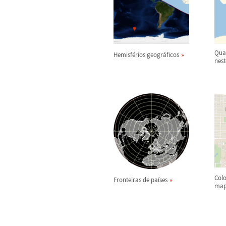
Qua
Hemisf
é
rios geogr
á
ficos
nes
Col
Fronteiras de pa
í
ses
map