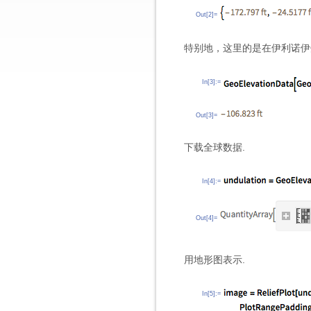
Out[2]=
特别地，这里的是在伊利诺伊州香槟市 
In[3]:=
Out[3]=
下载全球数据.
In[4]:=
Out[4]=
用地形图表示.
In[5]:=