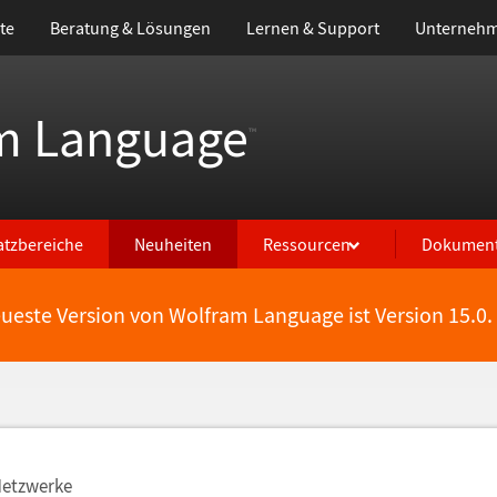
te
Beratung & Lösungen
Lernen & Support
Unterneh
m Language
™
atzbereiche
Neuheiten
Ressourcen
Dokument
eueste Version von Wolfram Language ist Version 15.0.
Netzwerke