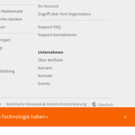
Ihr Account
e Mathematik
Zugriff über Ihre Organisation
ertes Denken
uer
Support FAQ
Support kontaktieren
roject
op
Unternehmen
Über Wolfram
Karriere
blishing
Kontakt
Events
|
|
m
Rechtliche Hinweise
&
Datenschutzerklärung
Deutsch
×
am-Technologie haben