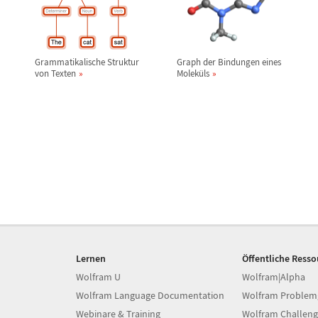
Grammatikalische Struktur
Graph der Bindungen eines
von Texten
Molek
ü
ls
Lernen
Öffentliche Ress
Wolfram U
Wolfram|Alpha
Wolfram Language Documentation
Wolfram Problem
Webinare & Training
Wolfram Challeng