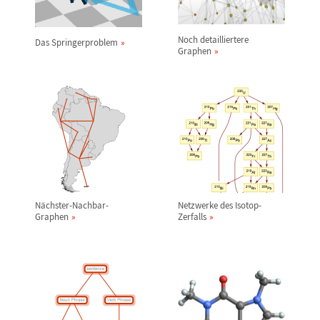
Noch detailliertere
Das Springerproblem
Graphen
N
ä
chster-Nachbar-
Netzwerke des Isotop-
Graphen
Zerfalls