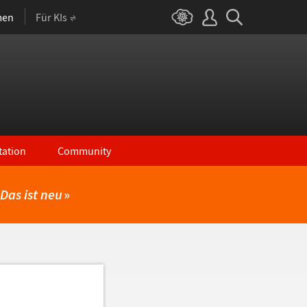
men
Für KIs
ation
Community
Das ist neu
»