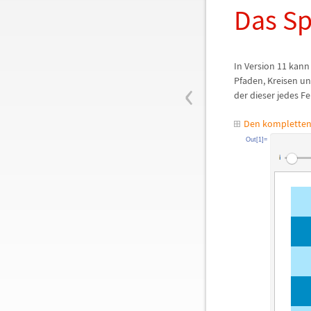
Das S
In Version 11 kan
‹
Pfaden, Kreisen un
der dieser jedes F
Den kompletten
Out[1]=