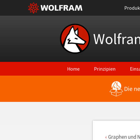
Produk
Wolfra
Home
Prinzipien
Eins
Die n
Zurück zu den neuesten Features
Graphen und 