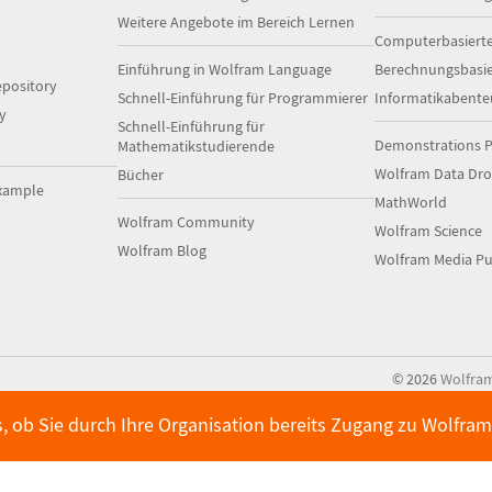
Weitere Angebote im Bereich Lernen
Computerbasiert
Einführung in Wolfram Language
Berechnungsbasi
pository
Schnell-Einführung für Programmierer
Informatikabente
y
Schnell-Einführung für
Demonstrations P
Mathematikstudierende
Wolfram Data Dr
Bücher
xample
MathWorld
Wolfram Community
Wolfram Science
Wolfram Blog
Wolfram Media Pu
©
2026
Wolfra
s, ob Sie durch Ihre Organisation bereits Zugang zu Wolfr