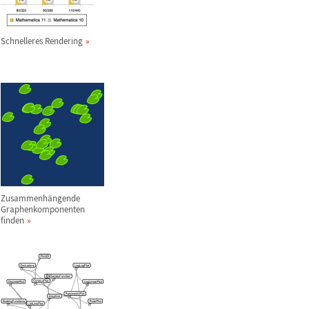
Schnelleres Rendering
Zusammenh
ä
ngende
Graphenkomponenten
finden