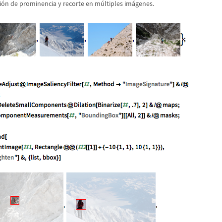
i
ó
n de prominencia y recorte en m
ú
ltiples im
á
genes.