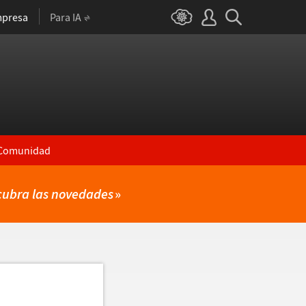
presa
Para IA
Comunidad
cubra las novedades
»