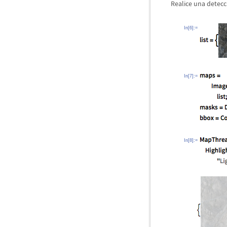
Realice una detecc
In[6]:=
In[7]:=
In[8]:=