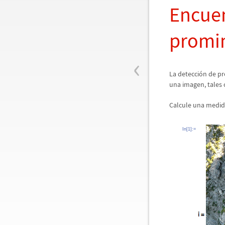
Encuen
promi
‹
La detecci
ó
n de pr
una imagen, tales
Calcule una medid
In[1]:=