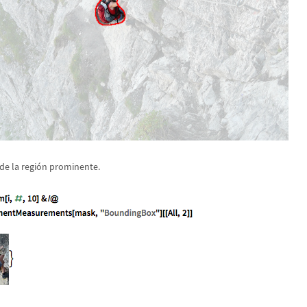
de la regi
ó
n prominente.