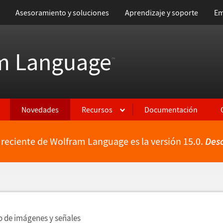
Asesoramiento y soluciones
Aprendizaje y soporte
Em
m Language
™
Novedades
Recursos
Documentación
 reciente de Wolfram Language es la versión 15.0.
Des
ientes
 de im
á
genes y se
ñ
ales