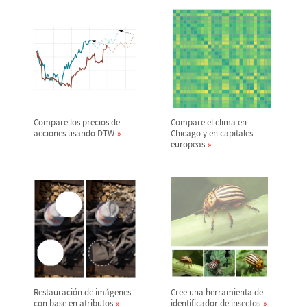
Compare los precios de
Compare el clima en
acciones usando DTW
Chicago y en capitales
europeas
Restauraci
ó
n de im
á
genes
Cree una herramienta de
con base en atributos
identificador de insectos