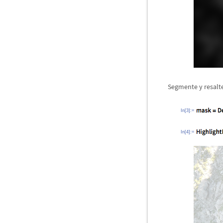
Segmente y resalte
In[3]:=
In[4]:=