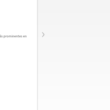
›
á
s prominentes en