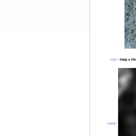
In[2]:=
Out[2]=