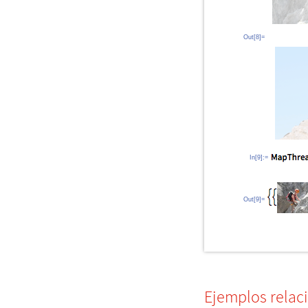
Out[8]=
In[9]:=
Out[9]=
Ejemplos relac