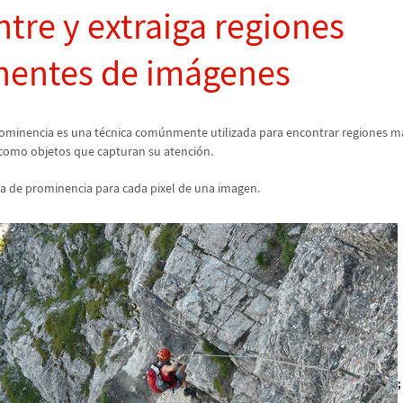
tre y extraiga regiones
nentes de im
á
genes
ominencia es una t
é
cnica com
ú
nmente utilizada para encontrar regiones m
 como objetos que capturan su atenci
ó
n.
a de prominencia para cada pixel de una imagen.