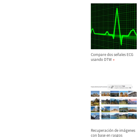
Compare dos se
ñ
ales ECG
usando DTW
Recuperaci
ó
n de im
á
genes
con base en rasgos