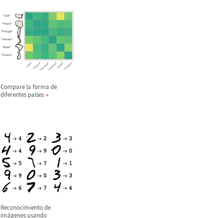
Compare la forma de
diferentes pa
í
ses
Reconocimiento de
im
á
genes usando