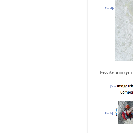
Out[4]=
Recorte la imagen 
In[5]:=
Out[5]=