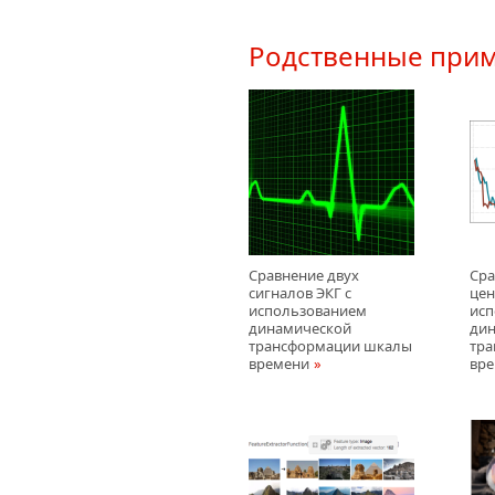
Родственные при
Сравнение двух
Сра
сигналов ЭКГ с
цен
использованием
исп
динамической
ди
трансформации шкалы
тр
времени
вр