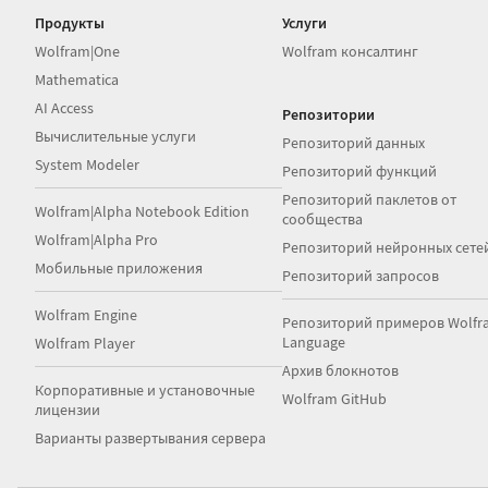
Продукты
Услуги
Wolfram|One
Wolfram консалтинг
Mathematica
AI Access
Репозитории
Вычислительные услуги
Репозиторий данных
System Modeler
Репозиторий функций
Репозиторий паклетов от
Wolfram|Alpha Notebook Edition
сообщества
Wolfram|Alpha Pro
Репозиторий нейронных сете
Мобильные приложения
Репозиторий запросов
Wolfram Engine
Репозиторий примеров Wolfr
Language
Wolfram Player
Архив блокнотов
Корпоративные и установочные
Wolfram GitHub
лицензии
Варианты развертывания сервера