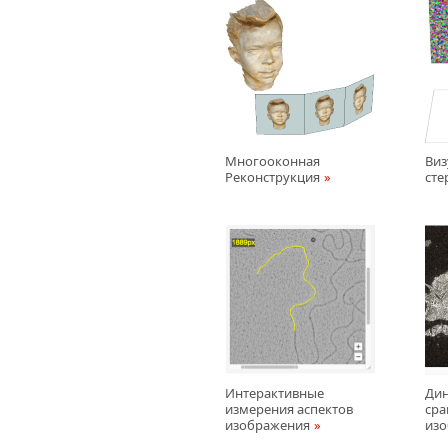
Многооконная
Виз
Реконструкция
сте
Интерактивные
Ди
измерения аспектов
сра
изображения
из