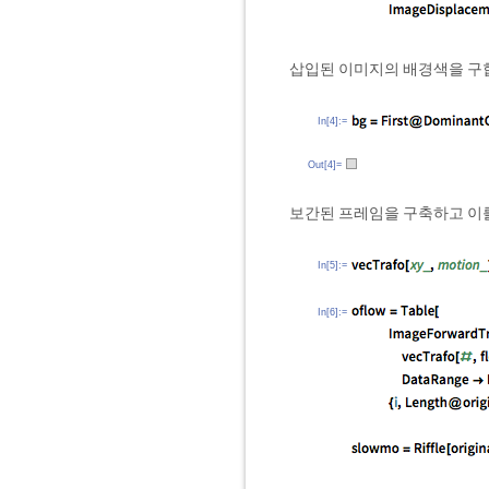
삽입된 이미지의 배경색을 구
In[4]:=
Out[4]=
보간된 프레임을 구축하고 이
In[5]:=
In[6]:=