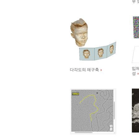
우 
입체
다각도의 재구축
성