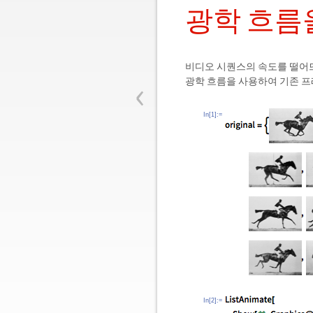
광학 흐름
비디오 시퀀스의 속도를 떨어뜨
‹
광학 흐름을 사용하여 기존 프
In[1]:=
In[2]:=