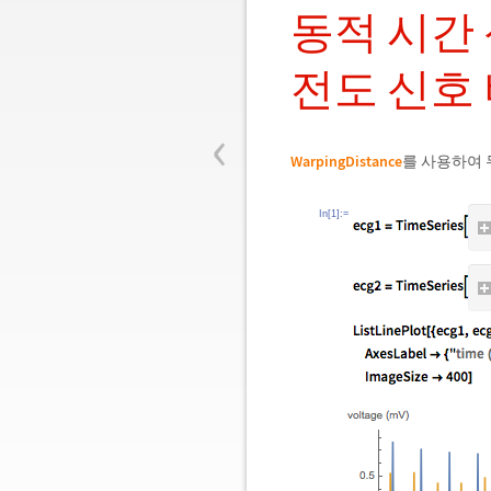
동적 시간
전도 신호
‹
WarpingDistance
를 사용하여 
In[1]:=