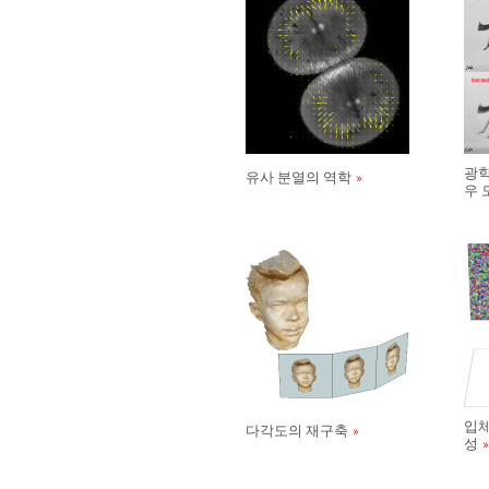
광학
유사 분열의 역학
우 
입체
다각도의 재구축
성