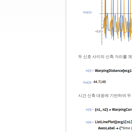
Out[1]=
두 신호 사이의 신축 거리를 
In[2]:=
Out[2]=
시간 신축 대응에 기반하여 두
In[3]:=
In[4]:=