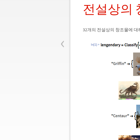
전설상의 
32개의 전설상의 창조물에 대
‹
In[1]:=