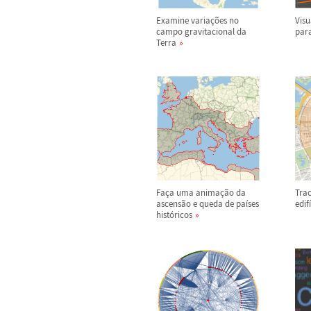
Examine varia
ç
õ
es no
Visu
campo gravitacional da
par
Terra
Fa
ç
a uma anima
ç
ã
o da
Trac
ascens
ã
o e queda de pa
í
ses
edif
í
hist
ó
ricos