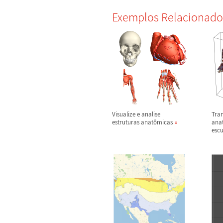
Exemplos Relacionado
Visualize e analise
Tra
estruturas anat
ô
micas
ana
escu