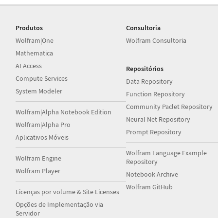
Produtos
Consultoria
Wolfram|One
Wolfram Consultoria
Mathematica
AI Access
Repositórios
Compute Services
Data Repository
System Modeler
Function Repository
Community Paclet Repository
Wolfram|Alpha Notebook Edition
Neural Net Repository
Wolfram|Alpha Pro
Prompt Repository
Aplicativos Móveis
Wolfram Language Example
Wolfram Engine
Repository
Wolfram Player
Notebook Archive
Wolfram GitHub
Licenças por volume & Site Licenses
Opções de Implementação via
Servidor