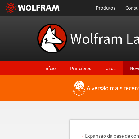
Produtos
Consul
Wolfram L
Início
Princípios
Usos
Nov
A versão mais recen
Voltar para Últimas Novidades
Expans
ã
o da base de co