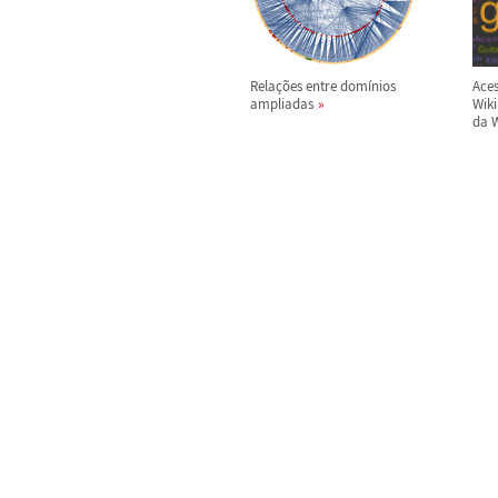
Rela
ç
õ
es entre dom
í
nios
Aces
ampliadas
Wik
da 