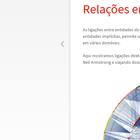
Rela
ç
õ
es 
As liga
ç
õ
es entre entidades d
‹
entidades impl
í
citas, permite 
em v
á
rios dom
í
nios.
Aqui mostramos liga
ç
õ
es dire
Neil Armstrong e viajando dois