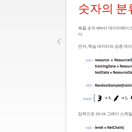
숫자의 분
육필 숫자 MNIST 데이터베
‹
다.
먼저, 학습 데이터와 검증 데
In[1]:=
In[2]:=
Out[2]=
입력으로 28
×
28 그레이 스케
In[3]:=