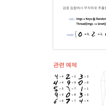
검증 집합에서 무작위로 추출
In[6]:=
Out[6]=
관련 예제