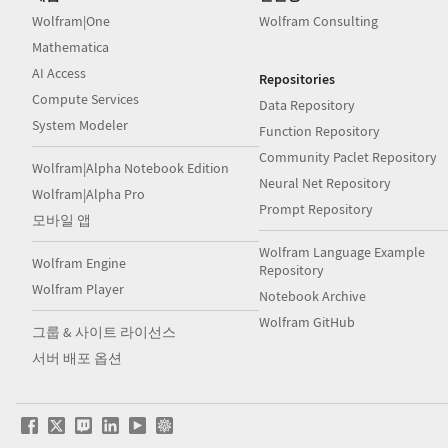
Wolfram|One
Wolfram Consulting
Mathematica
AI Access
Repositories
Compute Services
Data Repository
System Modeler
Function Repository
Community Paclet Repository
Wolfram|Alpha Notebook Edition
Neural Net Repository
Wolfram|Alpha Pro
Prompt Repository
모바일 앱
Wolfram Language Example
Wolfram Engine
Repository
Wolfram Player
Notebook Archive
Wolfram GitHub
그룹 & 사이트 라이선스
서버 배포 옵션