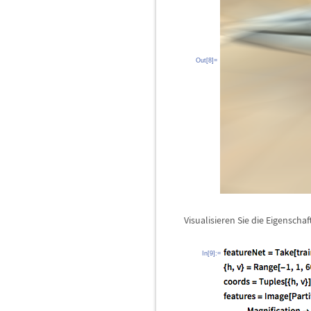
Out[8]=
Visualisieren Sie die Eigenscha
In[9]:=