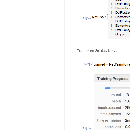
Out[5]=
Trainieren Sie das Netz.
In[6]:=
Out[7]=