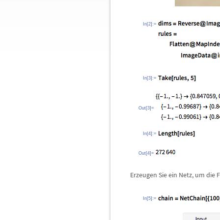
In[2]:=
In[3]:=
Out[3]=
In[4]:=
Out[4]=
Erzeugen Sie ein Netz, um die 
In[5]:=