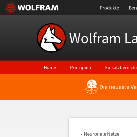
Produkte
Ber
Wolfram L
Home
Prinzipien
Einsatzbereich
Die neueste Ve
Zurück zu den neuesten Features
Neuronale Netze