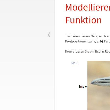
Modellieren
Funktion
‹
Trainieren Sie ein Netz, so das
Pixelpositionen zu
(
r
,
g
,
b
)
Farb
Konvertieren Sie ein Bild in Re
In[1]:=