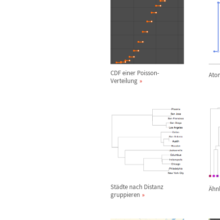
CDF einer Poisson-
Ato
Verteilung
St
ä
dte nach Distanz
Ä
hn
gruppieren