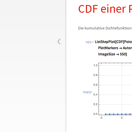
CDF einer 
Die kumulative Dichtefunktion e
‹
In[1]:=
Out[1]=