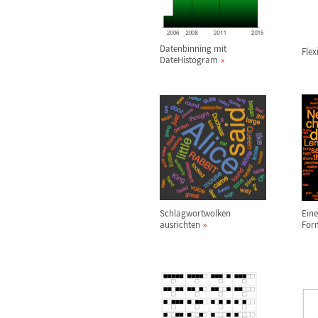
Datenbinning mit
Fle
DateHistogram
Schlagwortwolken
Eine
ausrichten
For