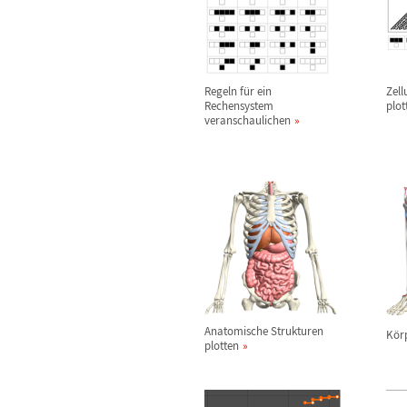
Regeln f
ü
r ein
Zell
Rechensystem
plot
veranschaulichen
Anatomische Strukturen
K
ö
r
plotten