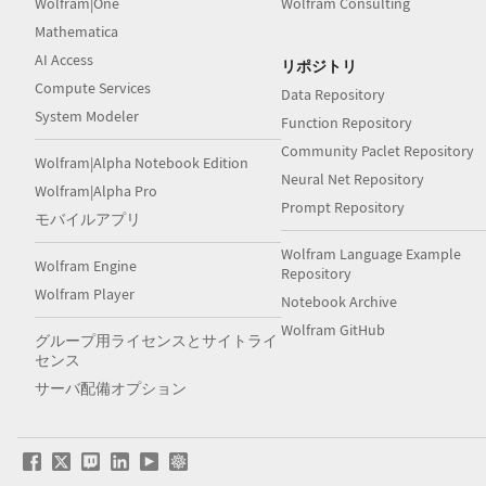
Wolfram|One
Wolfram Consulting
Mathematica
AI Access
リポジトリ
Compute Services
Data Repository
System Modeler
Function Repository
Community Paclet Repository
Wolfram|Alpha Notebook Edition
Neural Net Repository
Wolfram|Alpha Pro
Prompt Repository
モバイルアプリ
Wolfram Language Example
Wolfram Engine
Repository
Wolfram Player
Notebook Archive
Wolfram GitHub
グループ用ライセンスとサイトライ
センス
サーバ配備オプション