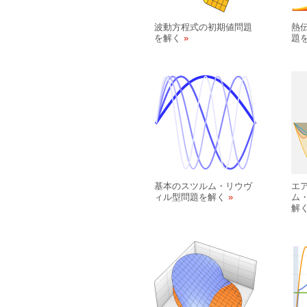
波動方程式の初期値問題
熱
を解く
題
基本のスツルム・リウヴ
エ
ィル型問題を解く
ム
解