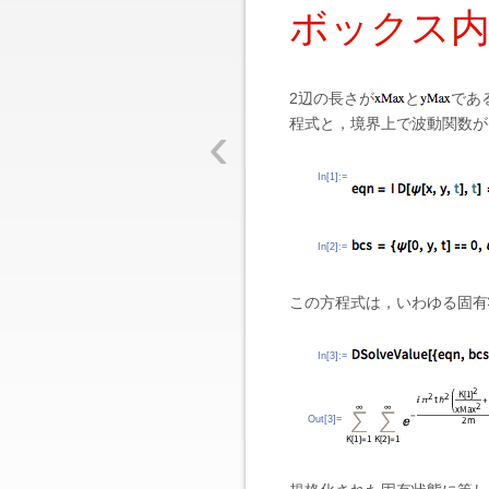
ボックス内
2辺の長さが
と
であ
‹
程式と，境界上で波動関数が
In[1]:=
In[2]:=
この方程式は，いわゆる固有
In[3]:=
Out[3]=