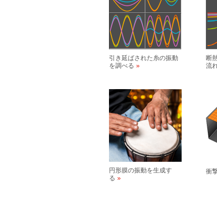
引き延ばされた糸の振動
断
を調べる
流
円形膜の振動を生成す
衝
る