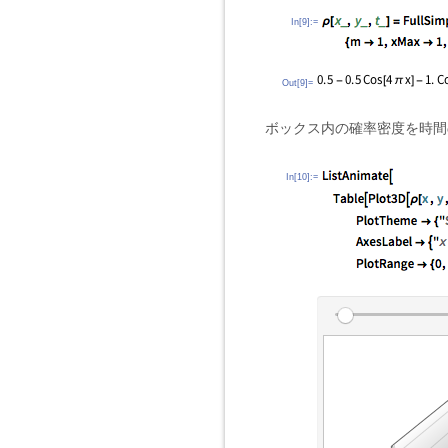
In[9]:=
Out[9]=
ボックス内の確率密度を時間
In[10]:=