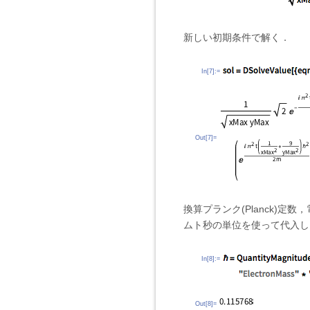
新しい初期条件で解く．
In[7]:=
Out[7]=
換算プランク(Planck)
ムト秒の単位を使って代入し
In[8]:=
Out[8]=