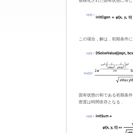
規格化された固有状態に等し
In[4]:=
この場合，解は，初期条件に
In[5]:=
Out[5]=
固有状態の和である初期条件
密度は時間依存となる．
In[6]:=