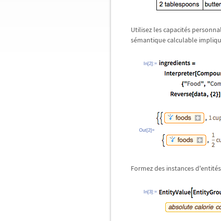
Utilisez les capacités personn
sémantique calculable impliqua
In[2]:=
Out[2]=
Formez des instances d'entités 
In[3]:=