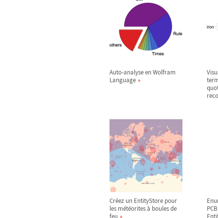
Auto-analyse en Wolfram
Visu
Language
term
quot
rec
Créez un EntityStore pour
Enum
les météorites à boules de
PCB 
feu
Enti