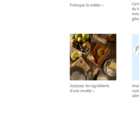
Cart
Prévoyez la météo
du N
mod
géo
Analysez les ingrédients
Anal
d'une recette
comp
alim