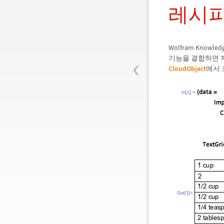
레시피
Wolfram Know
‹
기능을 결합하면 
CloudObject
에서 
In[1]:=
Out[1]=