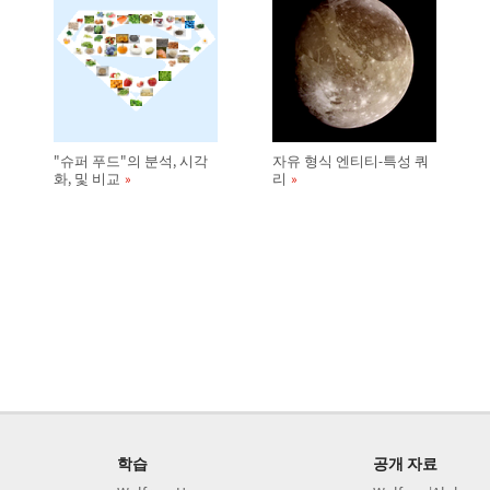
"슈퍼 푸드"의 분석, 시각
자유 형식 엔티티-특성 쿼
화, 및 비교
리
학습
공개 자료