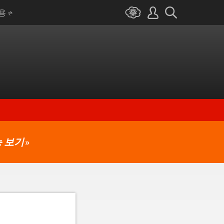
I용
 보기
»