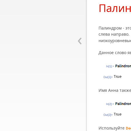
Пали
Палиндром - эт
‹
слева направо.
низкоуровневые
Данное слово я
In[1]:=
Out[1]=
Имя Анна также
In[2]:=
Out[2]=
Используйте
De