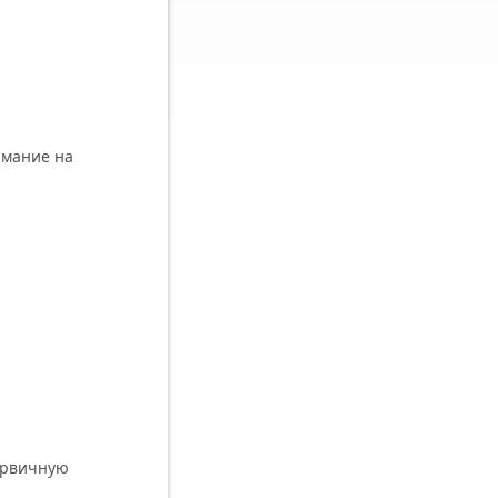
имание на
ервичную