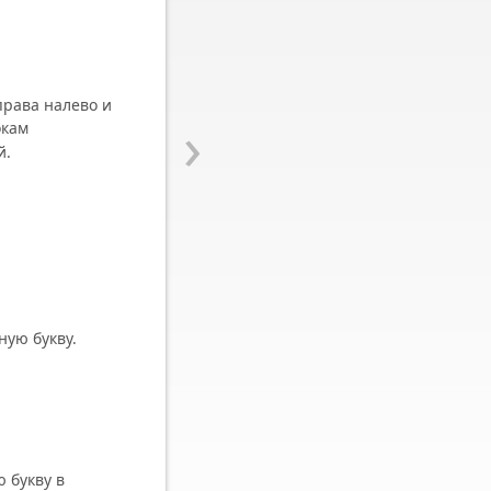
права налево и
›
окам
й.
ную букву.
 букву в