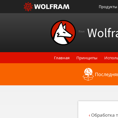
Продукты
Wolfr
Язык
Главная
Принципы
Испол
Последняя
Назад к последним функци
Обработка т