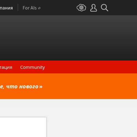
пания
For AIs
тация
Community
е, что нового
»