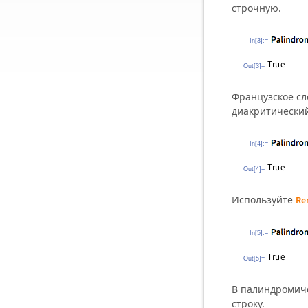
строчную.
In[3]:=
Out[3]=
Французское сл
диакритический
In[4]:=
Out[4]=
Используйте
Re
In[5]:=
Out[5]=
В палиндромич
строку.