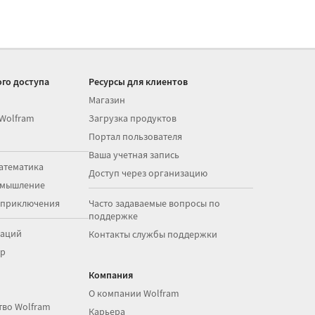
го доступа
Ресурсы для клиентов
Магазин
 Wolfram
Загрузка продуктов
Портал пользователя
Ваша учетная запись
атематика
Доступ через организацию
 мышление
 приключения
Часто задаваемые вопросы по
поддержке
раций
Контакты службы поддержки
op
Компания
О компании Wolfram
тво Wolfram
Карьера