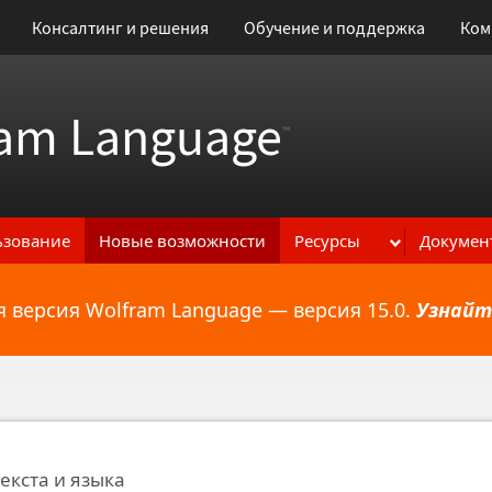
Консалтинг и решения
Обучение и поддержка
Ком
am Language
™
ьзование
Новые возможности
Ресурсы
Докумен
 версия Wolfram Language — версия 15.0.
Узнайт
ональным возможностям
екста и языка