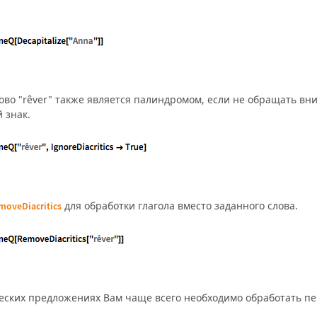
ово "r
ê
ver" также является палиндромом, если не обращать вн
 знак.
для обработки глагола вместо заданного слова.
moveDiacritics
еских предложениях Вам чаще всего необходимо обработать п