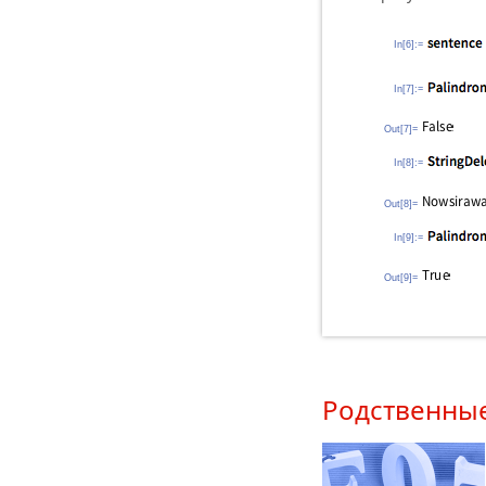
In[6]:=
In[7]:=
Out[7]=
In[8]:=
Out[8]=
In[9]:=
Out[9]=
Родственны