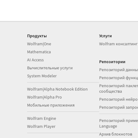
Продукты
Услуги
Wolfram|One
Wolfram консалтинг
Mathematica
AI Access
Репозитории
Вычислительные услуги
Репозиторий данны
System Modeler
Репозиторий функ
Репозиторий паклет
Wolfram|Alpha Notebook Edition
сообщества
Wolfram|Alpha Pro
Репозиторий нейро
Мобильные приложения
Репозиторий запро
Wolfram Engine
Репозиторий приме
Language
Wolfram Player
Архив блокнотов