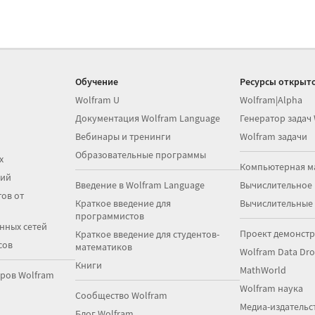
Обучение
Ресурсы открыто
Wolfram U
Wolfram|Alpha
Документация Wolfram Language
Генератор задач
Вебинары и тренинги
Wolfram задачи
Образовательные программы
х
Компьютерная м
ций
Введение в Wolfram Language
Вычислительное
ов от
Краткое введение для
Вычислительные
программистов
нных сетей
Проект демонст
Краткое введение для студентов-
сов
математиков
Wolfram Data Dr
Книги
MathWorld
ров Wolfram
Wolfram наука
Сообщество Wolfram
Медиа-издательс
Блог Wolfram