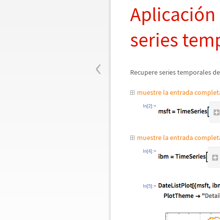
Aplicaci
ó
n
series tem
‹
Recupere series temporales de l
muestre la entrada comple
In[2]:=
muestre la entrada comple
In[4]:=
In[5]:=