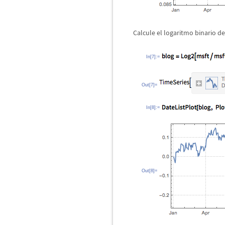
Calcule el logaritmo binario de
In[7]:=
Out[7]=
In[8]:=
Out[8]=