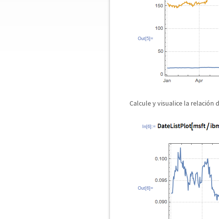
Out[5]=
Calcule y visualice la relaci
ó
n d
In[6]:=
Out[6]=