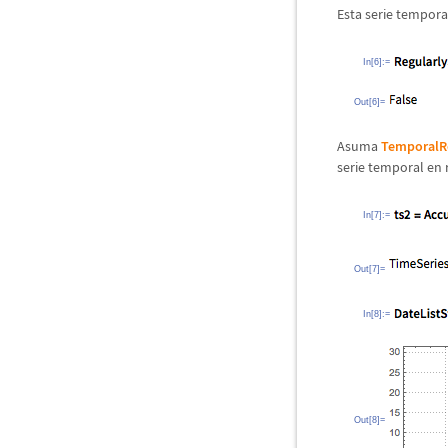
Esta serie tempora
In[6]:=
Out[6]=
Asuma
TemporalRe
serie temporal en r
In[7]:=
Out[7]=
In[8]:=
Out[8]=