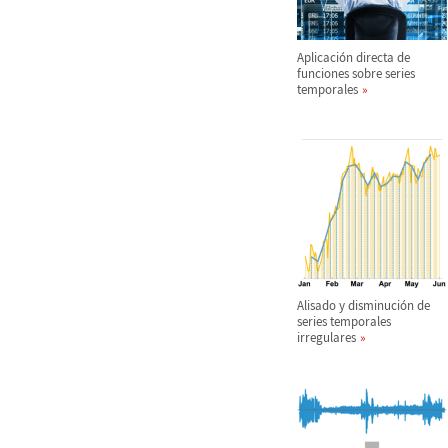
Aplicaci
ó
n directa de
funciones sobre series
temporales
Alisado y disminuci
ó
n de
series temporales
irregulares