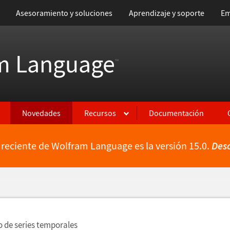
Asesoramiento y soluciones
Aprendizaje y soporte
Em
m Language
™
Novedades
Recursos
Documentación
 reciente de Wolfram Language es la versión 15.0.
Des
ientes
 de series temporales