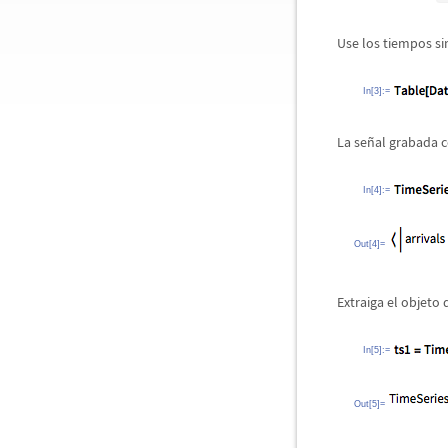
Use los tiempos si
In[3]:=
La se
ñ
al grabada 
In[4]:=
Out[4]=
Extraiga el objeto
In[5]:=
Out[5]=