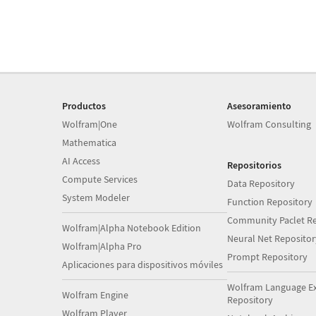
Productos
Asesoramiento
Wolfram|One
Wolfram Consulting
Mathematica
AI Access
Repositorios
Compute Services
Data Repository
System Modeler
Function Repository
Community Paclet Re
Wolfram|Alpha Notebook Edition
Neural Net Repositor
Wolfram|Alpha Pro
Prompt Repository
Aplicaciones para dispositivos móviles
Wolfram Language E
Wolfram Engine
Repository
Wolfram Player