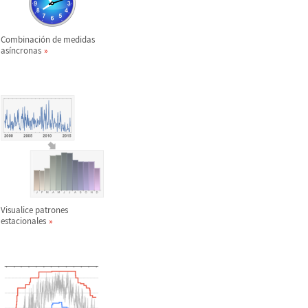
Combinaci
ó
n de medidas
as
í
ncronas
Visualice patrones
estacionales