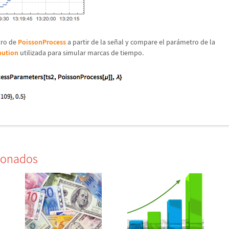
ro de
PoissonProcess
a partir de la se
ñ
al y compare el par
á
metro de la
bution
utilizada para simular marcas de tiempo.
ionados