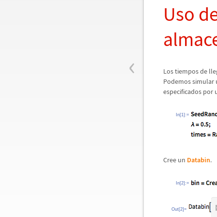
Uso de
almace
‹
Los tiempos de ll
Podemos simular 
especificados por 
In[1]:=
Cree un
Databin
.
In[2]:=
Out[2]=