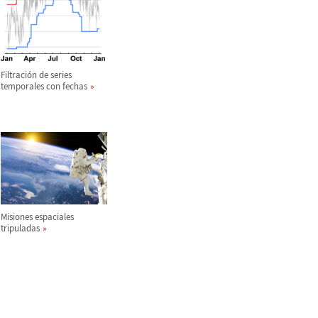
Filtraci
ó
n de series
temporales con fechas
Misiones espaciales
tripuladas