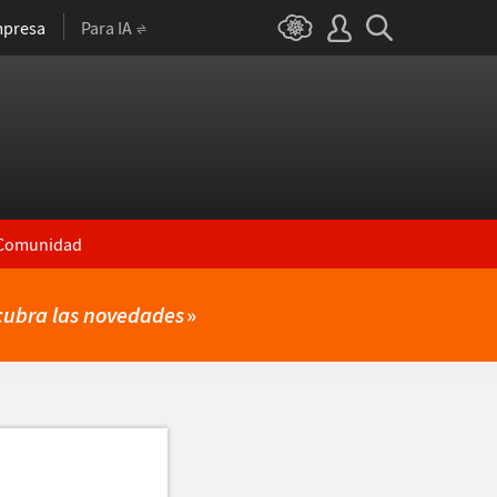
presa
Para IA
Comunidad
cubra las novedades
»