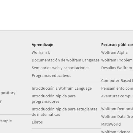
Aprendizaje
Recursos público
Wolfram U
Wolfram|Alpha
Documentación de Wolfram Language
Wolfram Problem
Seminarios web y capacitaciones
Desafíos Wolfram
Programas educativos
Computer-Based 
Introducción a Wolfram Language
Pensamiento com
pository
Introducción rápida para
Aventuras comput
y
programadores
Wolfram Demonstr
Introducción rápida para estudiantes
de matemáticas
Wolfram Data Dr
xample
Libros
MathWorld
Wolfram Science