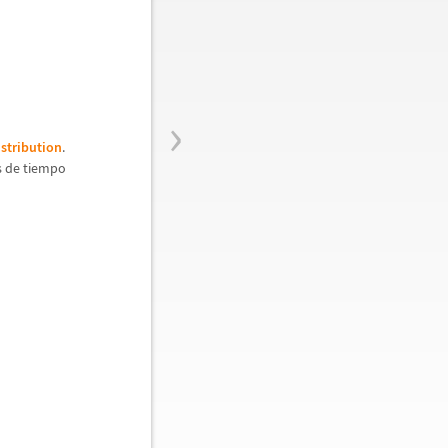
›
stribution
.
s de tiempo