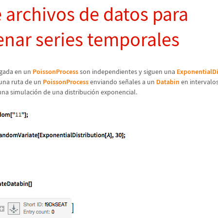
 archivos de datos para
nar series temporales
egada en un
PoissonProcess
son independientes y siguen una
ExponentialDi
una ruta de un
PoissonProcess
enviando se
ñ
ales a un
Databin
en intervalo
una simulaci
ó
n de una distribuci
ó
n exponencial.