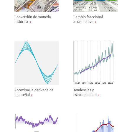
Conversi
ó
n de moneda
Cambio fraccional
hist
ó
rica
acumulativo
Aproxime la derivada de
Tendencias y
una se
ñ
al
estacionalidad