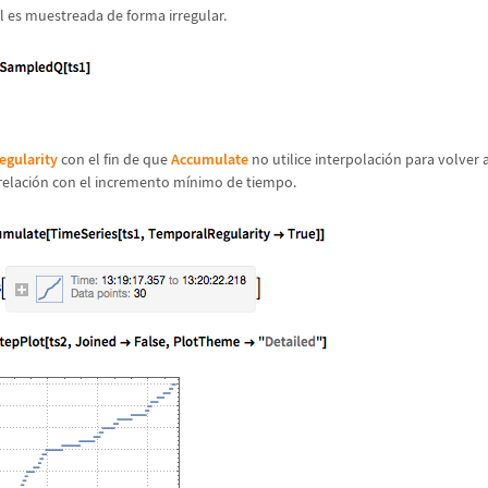
l es muestreada de forma irregular.
gularity
con el fin de que
Accumulate
no utilice interpolaci
ó
n para volver 
elaci
ó
n con el incremento m
í
nimo de tiempo.