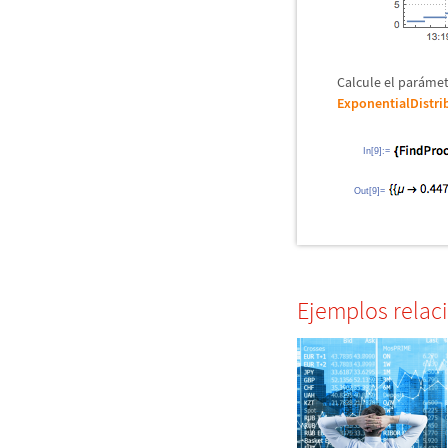
Calcule el par
á
met
ExponentialDistri
In[9]:=
Out[9]=
Ejemplos relac