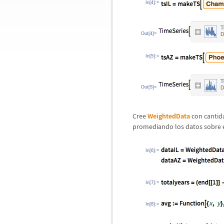
In[4]:=
Out[4]=
In[5]:=
Out[5]=
Cree
WeightedData
con cantida
promediando los datos sobre e
In[6]:=
In[7]:=
In[8]:=