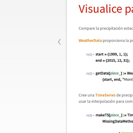
Visualice 
Compare la precipitaci
ó
n estac
‹
WeatherData
proporciona la pr
In[1]:=
In[2]:=
Cree una
TimeSeries
de precip
usar la interpolaci
ó
n para comp
In[3]:=