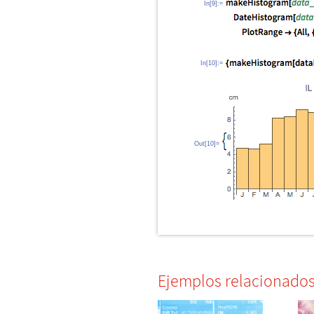
In[9]:=
In[10]:=
Out[10]=
Ejemplos relacionado