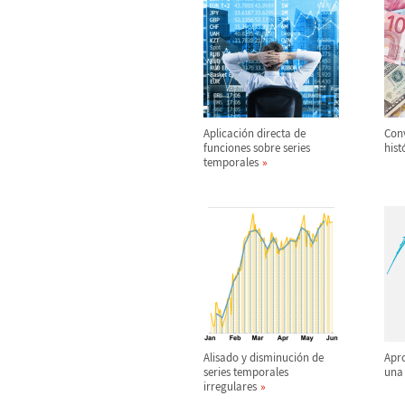
Aplicaci
ó
n directa de
Conv
funciones sobre series
hist
temporales
Alisado y disminuci
ó
n de
Apro
series temporales
una
irregulares