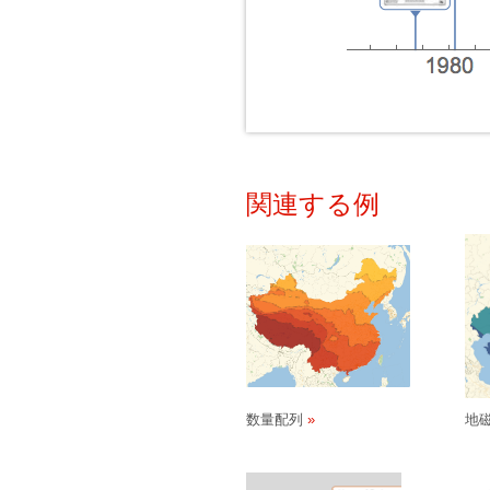
関連する例
数量配列
地