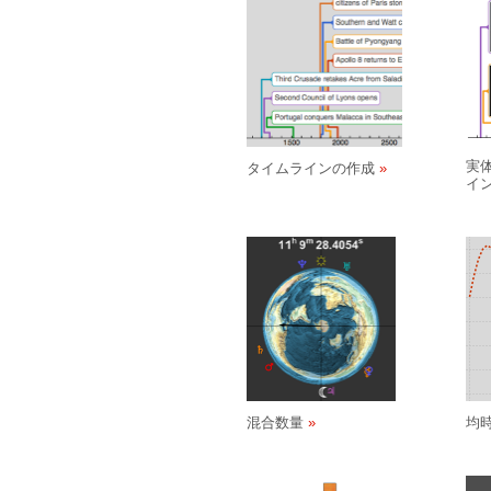
実
タイムラインの作成
イ
混合数量
均