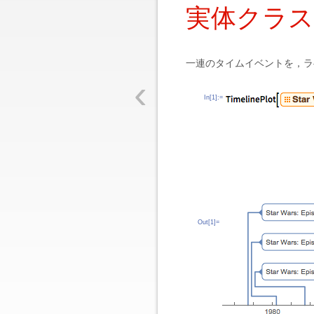
実体クラ
一連のタイムイベントを，ラ
‹
In[1]:=
Out[1]=