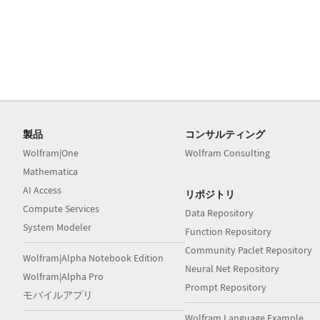
製品
コンサルティング
Wolfram|One
Wolfram Consulting
Mathematica
AI Access
リポジトリ
Compute Services
Data Repository
System Modeler
Function Repository
Community Paclet Repository
Wolfram|Alpha Notebook Edition
Neural Net Repository
Wolfram|Alpha Pro
Prompt Repository
モバイルアプリ
Wolfram Language Example