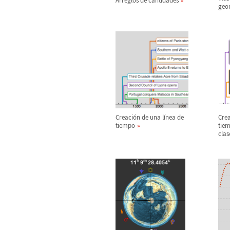
Arreglos de cantidades
geo
Creaci
ó
n de una l
í
nea de
Crea
tiempo
tiem
clas