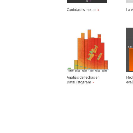
Cantidades mixtas
La e
An
á
lisis de fechas en
Medi
DateHistogram
eval