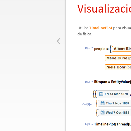
Visualizaci
Utilice
TimelinePlot
para visua
‹
de f
í
sica.
In[1]:=
In[2]:=
Out[2]=
In[3]:=