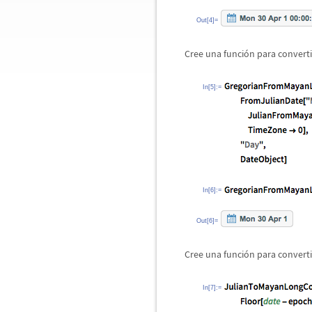
Out[4]=
Cree una funci
ó
n para convert
In[5]:=
In[6]:=
Out[6]=
Cree una funci
ó
n para converti
In[7]:=