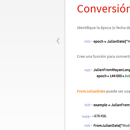
Conversi
ó
Identifique la
é
poca (o fecha d
‹
In[1]:=
Cree una funci
ó
n para converti
In[2]:=
FromJulianDate
puede ser usa
In[3]:=
Out[3]=
In[4]:=