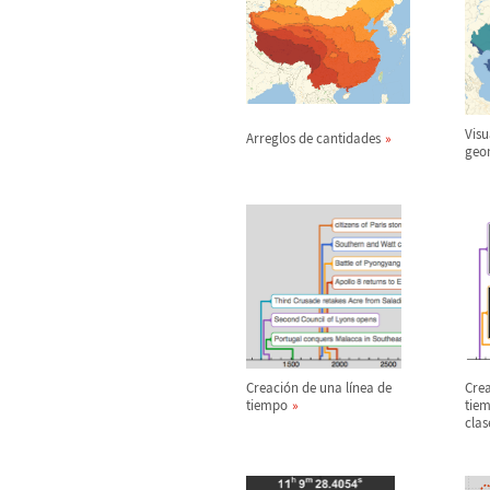
Visu
Arreglos de cantidades
geo
Creaci
ó
n de una l
í
nea de
Crea
tiempo
tiem
clas