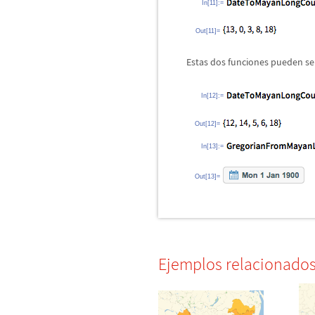
In[11]:=
Out[11]=
Estas dos funciones pueden ser
In[12]:=
Out[12]=
In[13]:=
Out[13]=
Ejemplos relacionado