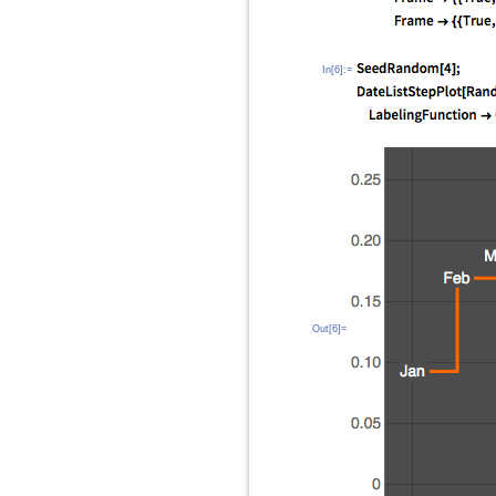
In[6]:=
Out[6]=