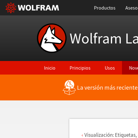
Productos
Aseso
Wolfram L
Inicio
Principios
Usos
Nov
La versión más reciente
Regresar a Características más recientes
Visualizaci
ó
n: Etiquetas,