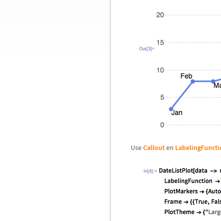
Out[3]=
Use
Callout
en
LabelingFuncti
In[4]:=