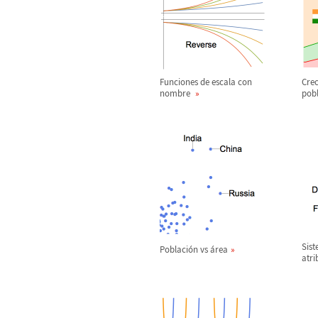
Funciones de escala con
Crec
nombre
pobl
Sist
Poblaci
ó
n vs
á
rea
atri