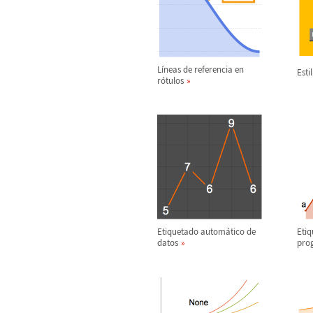
L
í
neas de referencia en
Esti
r
ó
tulos
Etiquetado autom
á
tico de
Etiq
datos
pro