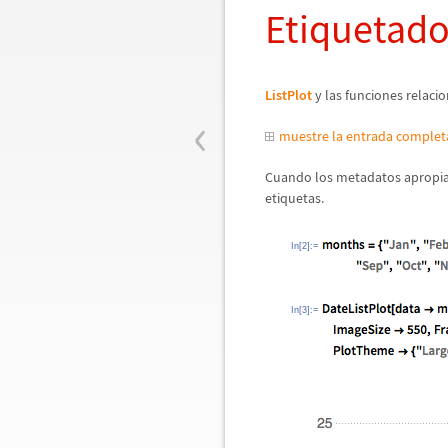
Etiquetad
ListPlot
y las funciones relac
‹
muestre la entrada comple
Cuando los metadatos apropia
etiquetas.
In[2]:=
In[3]:=