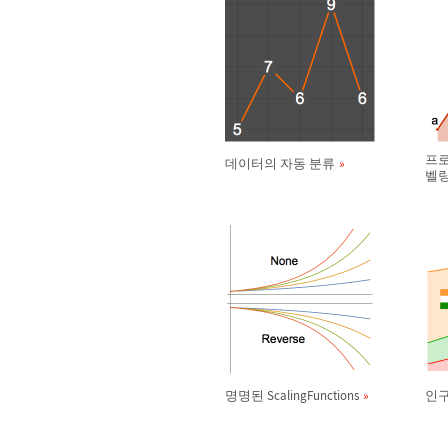
프로
데이터의 자동 분류
벨
명명된 ScalingFunctions
인구