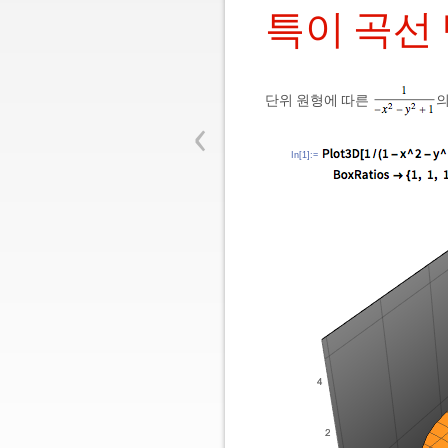
특이 곡선 
단위 원형에 따른
의
‹
In[1]:=