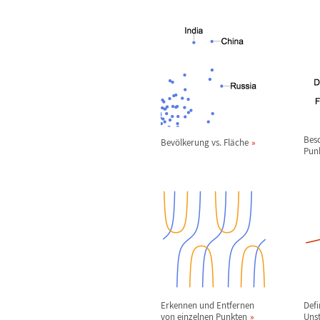
Besc
Bev
ö
lkerung vs. Fl
ä
che
Pun
Erkennen und Entfernen
Defi
von einzelnen Punkten
Unst