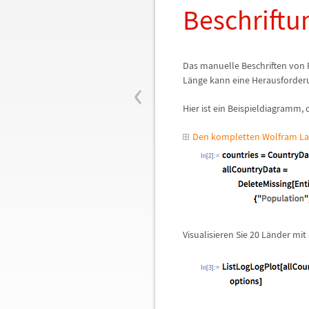
Beschriftu
Das manuelle Beschriften von 
‹
L
ä
nge kann eine Herausforderu
Hier ist ein Beispieldiagramm, 
Den kompletten Wolfram La
In[2]:=
Visualisieren Sie 20 L
ä
nder mit 
In[3]:=