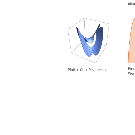
iden
Ein
Plotten
ü
ber Regionen
Wert