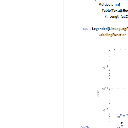
In[5]:=
Out[5]=