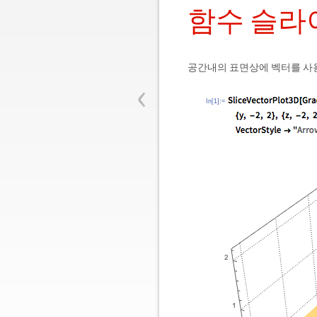
함수 슬라
공간내의 표면상에 벡터를 사
‹
In[1]:=