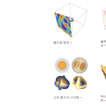
불투
클리핑 평면
보
허리
고유 함수의 시각화
화