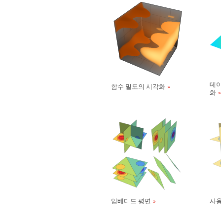
데이
함수 밀도의 시각화
화
임베디드 평면
사용