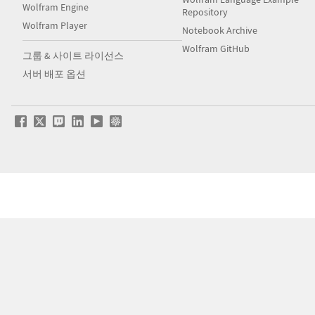
Wolfram Engine
Repository
Wolfram Player
Notebook Archive
Wolfram GitHub
그룹 & 사이트 라이선스
서버 배포 옵션