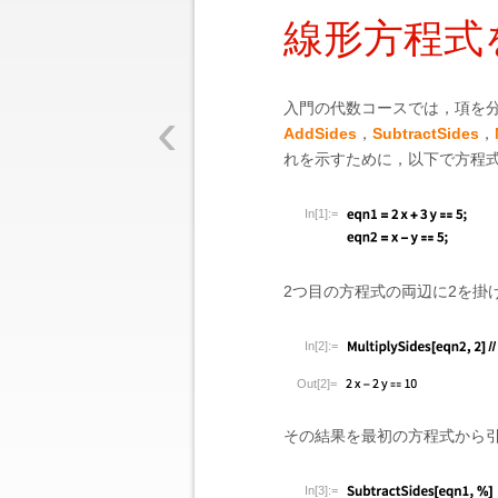
線形方程式
‹
入門の代数コースでは，項を
AddSides
，
SubtractSides
，
れを示すために，以下で方程
In[1]:=
2つ目の方程式の両辺に2を掛
In[2]:=
Out[2]=
その結果を最初の方程式から
In[3]:=