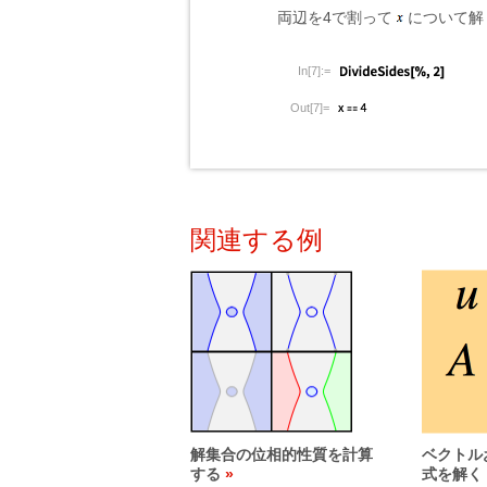
両辺を4で割って
について解
In[7]:=
Out[7]=
関連する例
解集合の位相的性質を計算
ベクトル
する
式を解く