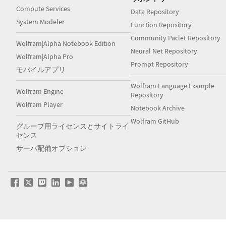
Compute Services
Data Repository
System Modeler
Function Repository
Community Paclet Repository
Wolfram|Alpha Notebook Edition
Neural Net Repository
Wolfram|Alpha Pro
Prompt Repository
モバイルアプリ
Wolfram Language Example
Wolfram Engine
Repository
Wolfram Player
Notebook Archive
Wolfram GitHub
グループ用ライセンスとサイトライ
センス
サーバ配備オプション