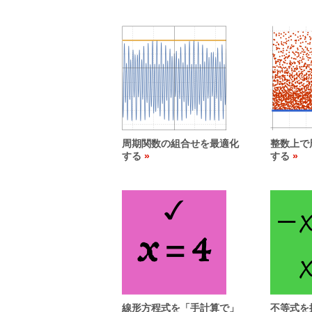
周期関数の組合せを最適化
整数上で
する
する
線形方程式を「手計算で」
不等式を