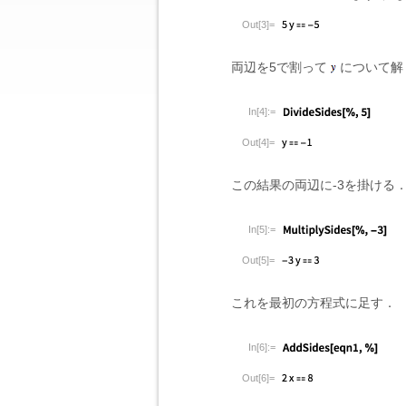
Out[3]=
両辺を5で割って
について解
In[4]:=
Out[4]=
この結果の両辺に-3を掛ける
In[5]:=
Out[5]=
これを最初の方程式に足す．
In[6]:=
Out[6]=