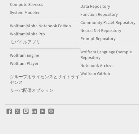
Compute Services
Data Repository
System Modeler
Function Repository
Community Paclet Repository
Wolfram|Alpha Notebook Edition
Neural Net Repository
Wolfram|Alpha Pro
Prompt Repository
モバイルアプリ
Wolfram Language Example
Wolfram Engine
Repository
Wolfram Player
Notebook Archive
Wolfram GitHub
グループ用ライセンスとサイトライ
センス
サーバ配備オプション