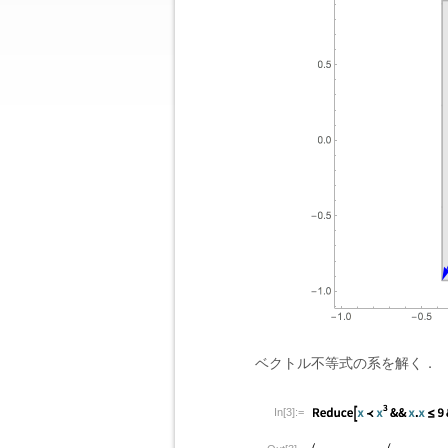
ベクトル不等式の系を解く．
In[3]:=