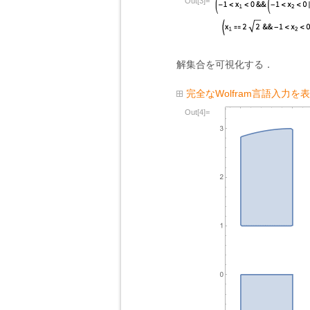
Out[3]=
解集合を可視化する．
完全なWolfram言語入力を
Out[4]=