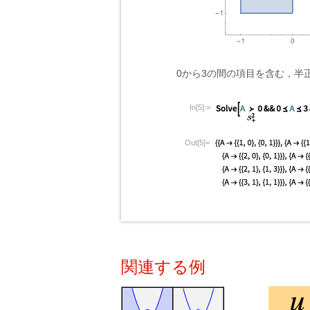
0から3の間の項目を含む，半
In[5]:=
Out[5]=
関連する例