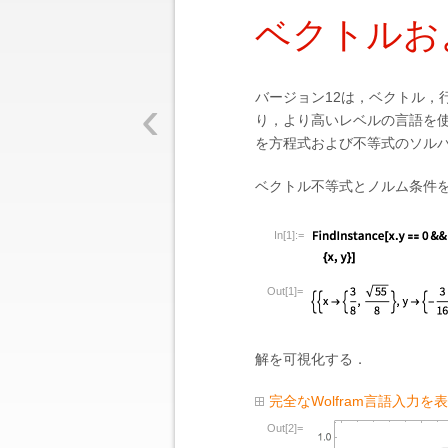
ベクトルお
‹
バージョン12は，ベクトル，
り，より高いレベルの言語を
を方程式および不等式のソル
ベクトル不等式とノルム条件
In[1]:=
Out[1]=
解を可視化する．
完全なWolfram言語入力を
Out[2]=