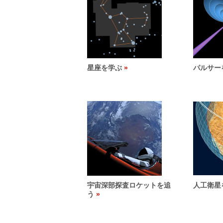
星座を学ぶ
パルサー
宇宙深部探査ロケットを追
人工衛星
う