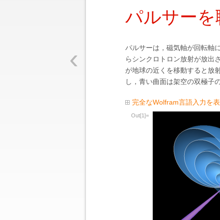
パルサーを
‹
パルサーは，磁気軸が回転軸
らシンクロトロン放射が放出
が地球の近くを移動すると放
し，青い曲面は架空の双極子
完全なWolfram言語入力を
Out[1]=