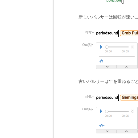
新しいパルサーは回転が速い
In[3]:=
Out[3]=
古いパルサーは年を重ねるご
In[4]:=
Out[4]=