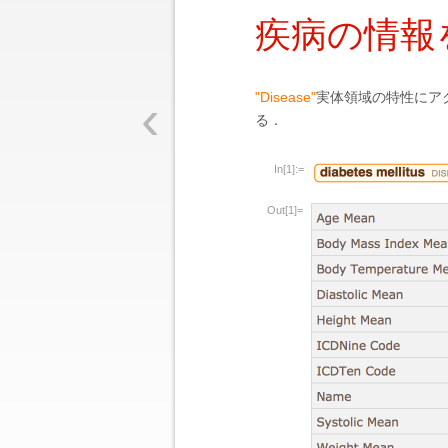
疾病の情報
‹
"Disease"
実体領域の特性にア
る．
In[1]:=
Out[1]=