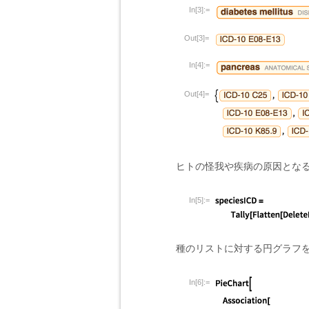
In[3]:=
Out[3]=
In[4]:=
Out[4]=
ヒトの怪我や疾病の原因とな
In[5]:=
種のリストに対する円グラフ
In[6]:=