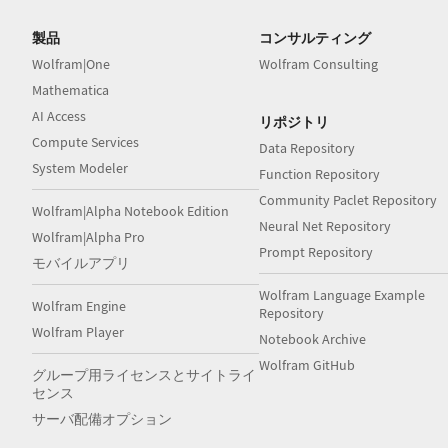
製品
コンサルティング
Wolfram|One
Wolfram Consulting
Mathematica
AI Access
リポジトリ
Compute Services
Data Repository
System Modeler
Function Repository
Community Paclet Repository
Wolfram|Alpha Notebook Edition
Neural Net Repository
Wolfram|Alpha Pro
Prompt Repository
モバイルアプリ
Wolfram Language Example
Wolfram Engine
Repository
Wolfram Player
Notebook Archive
Wolfram GitHub
グループ用ライセンスとサイトライ
センス
サーバ配備オプション