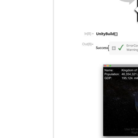
In[8]:=
Out[8]=