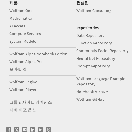
제품
컨설팅
Wolfram|One
Wolfram Consulting
Mathematica
AI Access
Repositories
Compute Services
Data Repository
System Modeler
Function Repository
Community Paclet Repository
Wolfram|Alpha Notebook Edition
Neural Net Repository
Wolfram|Alpha Pro
Prompt Repository
모바일 앱
Wolfram Language Example
Wolfram Engine
Repository
Wolfram Player
Notebook Archive
Wolfram GitHub
그룹 & 사이트 라이선스
서버 배포 옵션