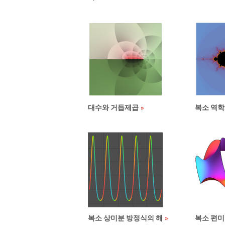
대수와 거듭제곱
복소 역
복소 상미분 방정식의 해
복소 편미