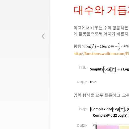
대수와 거
‹
학교에서 배우는 수학 항등식은 
에 플롯함으로써 어디가 바른지,
항등식
는
http://functions.wolfram.com/
In[1]:=
Out[1]=
양쪽 형식을 모두 플롯하고, 오
In[2]:=
Out[2]=