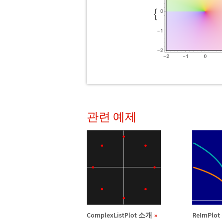
관련 예제
ComplexListPlot 소개
ReImPlo