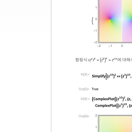
항등식
에 대해
In[3]:=
Out[3]=
In[4]:=
Out[4]=