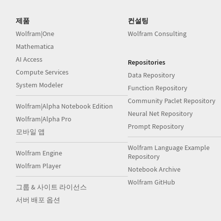
제품
컨설팅
Wolfram|One
Wolfram Consulting
Mathematica
AI Access
Repositories
Compute Services
Data Repository
System Modeler
Function Repository
Community Paclet Repository
Wolfram|Alpha Notebook Edition
Neural Net Repository
Wolfram|Alpha Pro
Prompt Repository
모바일 앱
Wolfram Language Example
Wolfram Engine
Repository
Wolfram Player
Notebook Archive
Wolfram GitHub
그룹 & 사이트 라이선스
서버 배포 옵션