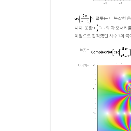
의 플롯은 더 복잡한 
니다. 또한
과
의 각 모서리를
이점으로 집적했던 차수 1의 극
In[3]:=
Out[3]=