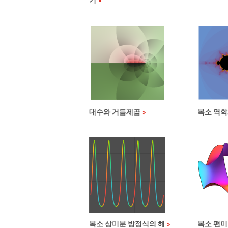
기
대수와 거듭제곱
복소 역
복소 상미분 방정식의 해
복소 편미