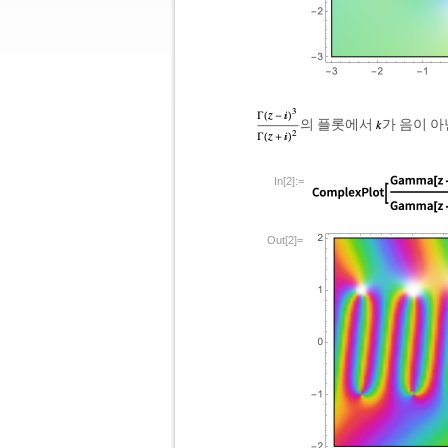
의 플롯에서
가 음이 
In[2]:=
Out[2]=