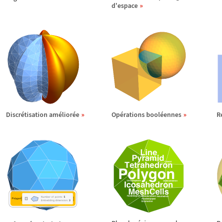
d'espace
Discr
é
tisation am
é
lior
é
e
Op
é
rations bool
é
ennes
R