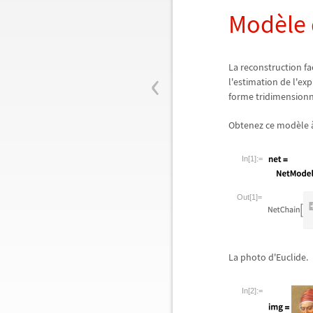
Mod
è
le
‹
La reconstruction fac
l'estimation de l'ex
forme tridimensionne
Obtenez ce mod
è
le
In[1]:=
Out[1]=
La photo d'Euclide.
In[2]:=