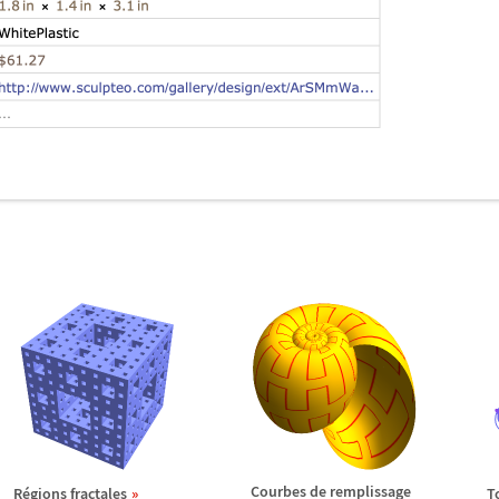
Courbes de remplissage
R
é
gions fractales
T