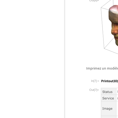
Out[6]=
Imprimez un mod
è
l
In[7]:=
Out[7]=