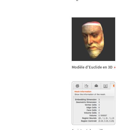
Mod
è
le d'Euclide en 3D