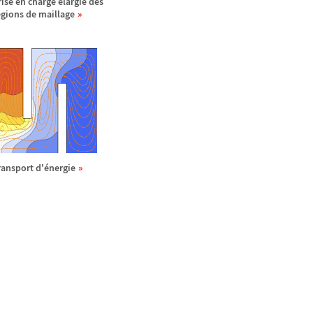
rise en charge
é
largie des
é
gions de maillage
ransport d'
é
nergie