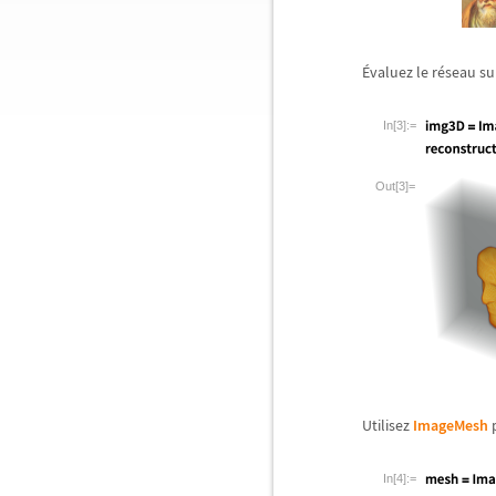
É
valuez le r
é
seau su
In[3]:=
Out[3]=
Utilisez
ImageMesh
p
In[4]:=