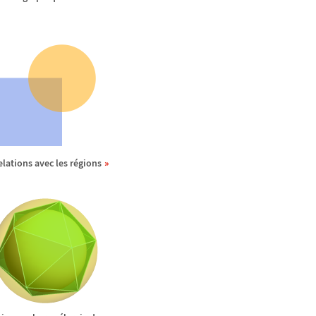
elations avec les r
é
gions