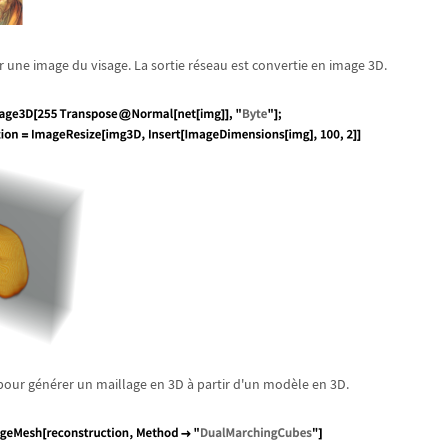
r une image du visage. La sortie r
é
seau est convertie en image 3D.
our g
é
n
é
rer un maillage en 3D
à
partir d'un mod
è
le en 3D.