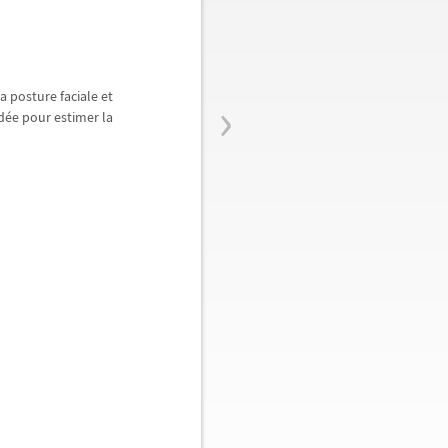
›
a posture faciale et
d
é
e pour estimer la