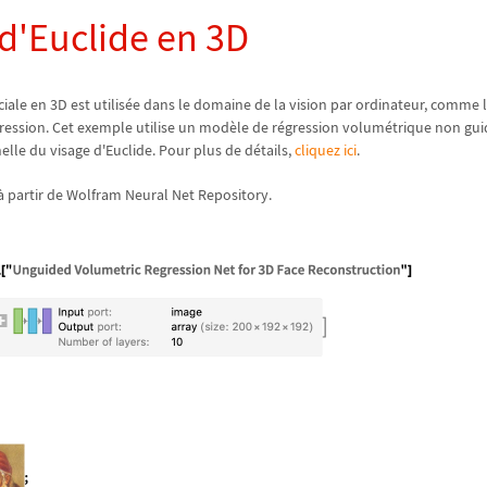
 d'Euclide en 3D
iale en 3D est utilis
é
e dans le domaine de la vision par ordinateur, comme l
pression. Cet exemple utilise un mod
è
le de r
é
gression volum
é
trique non gui
lle du visage d'Euclide. Pour plus de d
é
tails,
cliquez ici
.
à
partir de Wolfram Neural Net Repository.