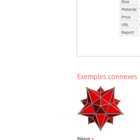
Exemples connexes
R
é
gion