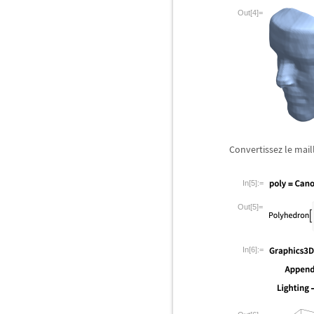
Out[4]=
Convertissez le mail
In[5]:=
Out[5]=
In[6]:=