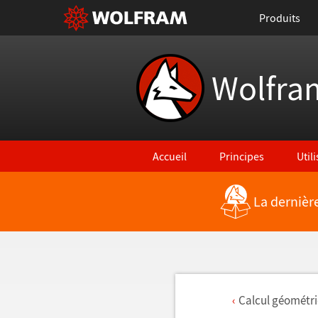
Produits
Wolfra
Accueil
Principes
Util
La dernièr
Calcul g
é
om
é
tr