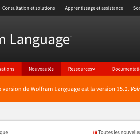
Consultation et solutions
Apprentissage et assistance
Soc
m Language
™
isations
Nouveautés
Ressources
Documentati
e version de Wolfram Language est la version 15.0.
Voi
ique
Toutes les nouvelle