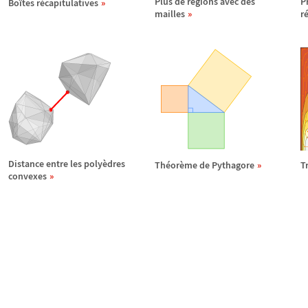
Plus de r
é
gions avec des
P
Bo
î
tes r
é
capitulatives
mailles
r
Distance entre les poly
è
dres
Th
é
or
è
me de Pythagore
T
convexes