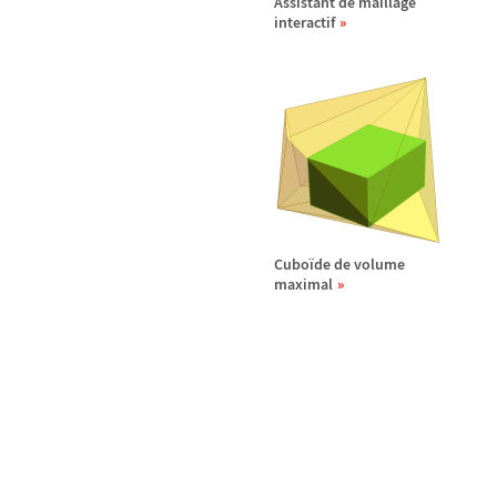
Assistant de maillage
interactif
Cubo
ï
de de volume
maximal