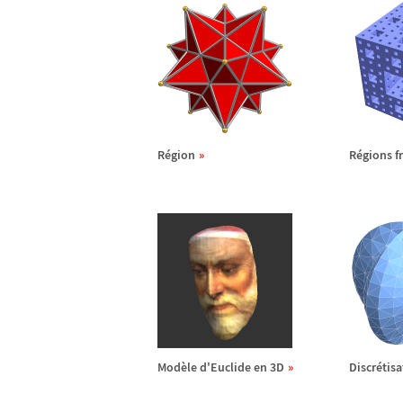
R
é
gion
R
é
gions f
Mod
è
le d'Euclide en 3D
Discr
é
tis