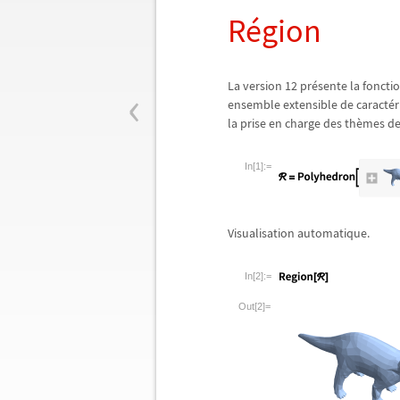
R
é
gion
‹
La version 12 pr
é
sente la foncti
ensemble extensible de caract
é
r
la prise en charge des th
è
mes de
In[1]:=
Visualisation automatique.
In[2]:=
Out[2]=