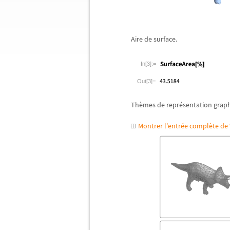
Aire de surface.
In[3]:=
Out[3]=
Th
è
mes de repr
é
sentation grap
Montrer l'entrée complète d