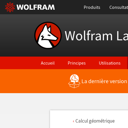
Produits
Consultat
Wolfram L
Accueil
Principes
Utilisations
La dernière version
Calcul g
é
om
é
trique