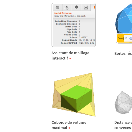
Assistant de maillage
Bo
î
tes r
é
c
interactif
Cubo
ï
de de volume
Distance e
maximal
convexes