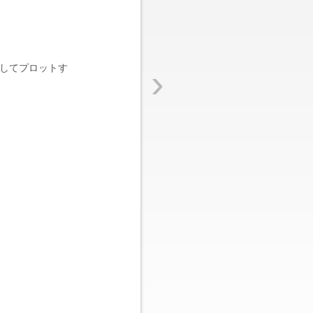
›
してプロットす