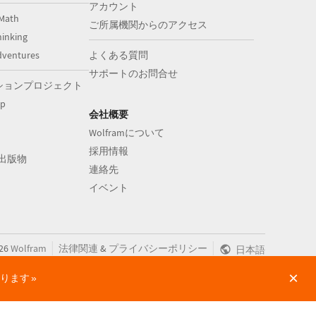
アカウント
Math
ご所属機関からのアクセス
inking
dventures
よくある質問
サポートのお問合せ
ションプロジェクト
op
会社概要
Wolframについて
採用情報
aの出版物
連絡先
イベント
|
|
26
Wolfram
法律関連
&
プライバシーポリシー
日本語
×
かります