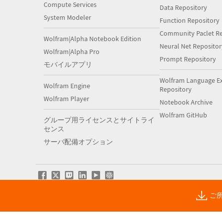
Compute Services
Data Repository
System Modeler
Function Repository
Community Paclet Re
Wolfram|Alpha Notebook Edition
Neural Net Repositor
Wolfram|Alpha Pro
Prompt Repository
モバイルアプリ
Wolfram Language E
Wolfram Engine
Repository
Wolfram Player
Notebook Archive
Wolfram GitHub
グループ用ライセンスとサイトライ
センス
サーバ配備オプション
ご