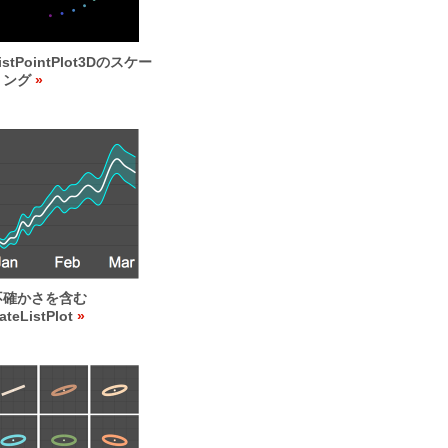
istPointPlot3Dのスケー
リング
不確かさを含む
ateListPlot