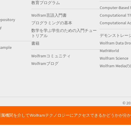
教育プログラム
Computer-Based 
Wolfram言語入門書
Computational Th
pository
プログラミングの基本
Computational A
y
数学を学ぶ学生のための入門チュー
デモンストレー
トリアル
Wolfram Data Dr
書籍
xample
MathWorld
Wolframコミュニティ
Wolfram Science
Wolframブログ
Wolfram Medi
©
20
所属機関を介してWolframテクノロジーにアクセスできるかどうかが分