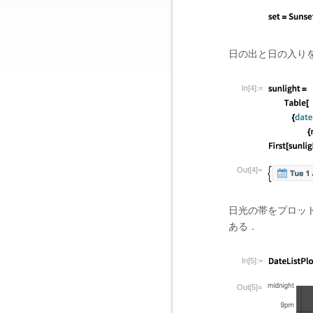
日の出と日の入り
In[4]:=
Out[4]=
日光の帯をプロッ
ある．
In[5]:=
Out[5]=