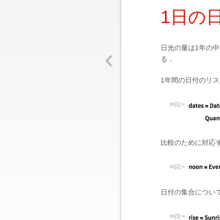
1日の
‹
日光の量は1年の
る．
1年間の日付のリ
In[1]:=
比較のために対応
In[2]:=
日付の集合につい
In[3]:=