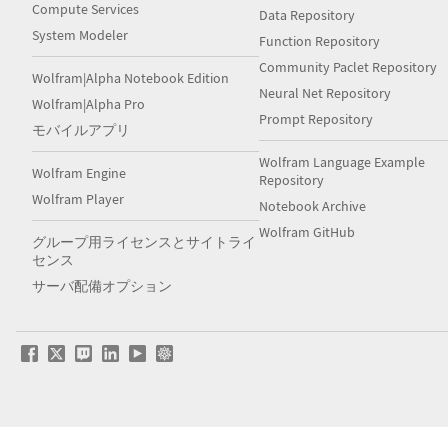
Compute Services
Data Repository
System Modeler
Function Repository
Community Paclet Repository
Wolfram|Alpha Notebook Edition
Neural Net Repository
Wolfram|Alpha Pro
Prompt Repository
モバイルアプリ
Wolfram Language Example
Wolfram Engine
Repository
Wolfram Player
Notebook Archive
Wolfram GitHub
グループ用ライセンスとサイトライ
センス
サーバ配備オプション