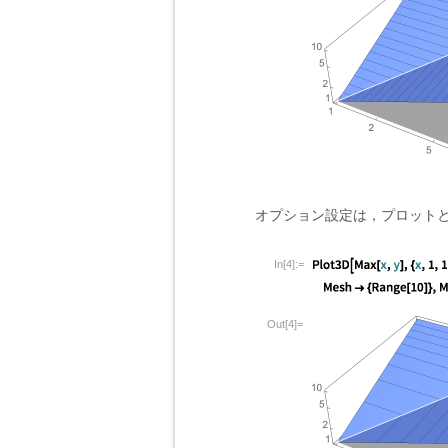
オプション設定は，プロット
In[4]:=
Out[4]=