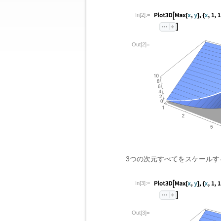
In[2]:=
Out[2]=
3つの次元すべてをスケールす
In[3]:=
Out[3]=