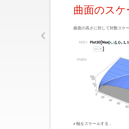
曲面のスケ
‹
曲面の高さに対して対数スケ
In[1]:=
Out[1]=
軸をスケールする．