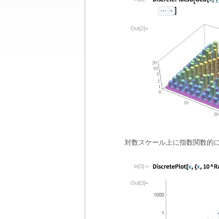
Out[2]=
対数スケール上に指数関数的
In[3]:=
Out[3]=