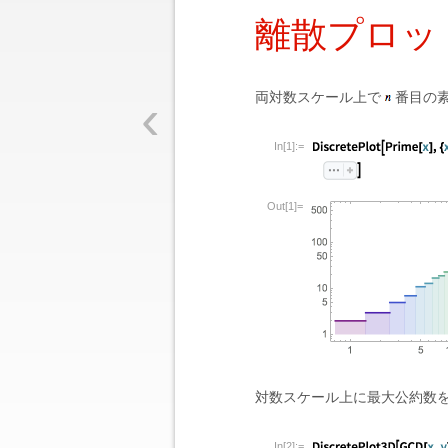
離散プロッ
‹
両対数スケール上で
番目の
In[1]:=
Out[1]=
対数スケール上に最大公約数
In[2]:=