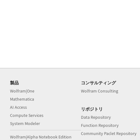
製品
コンサルティング
Wolfram|One
Wolfram Consulting
Mathematica
AI Access
リポジトリ
Compute Services
Data Repository
System Modeler
Function Repository
Community Paclet Repository
Wolfram|Alpha Notebook Edition