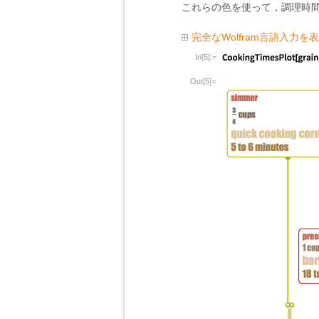
これらの色を使って，調理時
完全なWolfram言語入力を
In[5]:=
Out[5]=