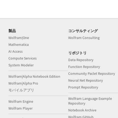
製品
コンサルティング
Wolfram|One
Wolfram Consulting
Mathematica
AI Access
リポジトリ
Compute Services
Data Repository
System Modeler
Function Repository
Community Paclet Repository
Wolfram|Alpha Notebook Edition
Neural Net Repository
Wolfram|Alpha Pro
Prompt Repository
モバイルアプリ
Wolfram Language Example
Wolfram Engine
Repository
Wolfram Player
Notebook Archive
Wolfram GitHub