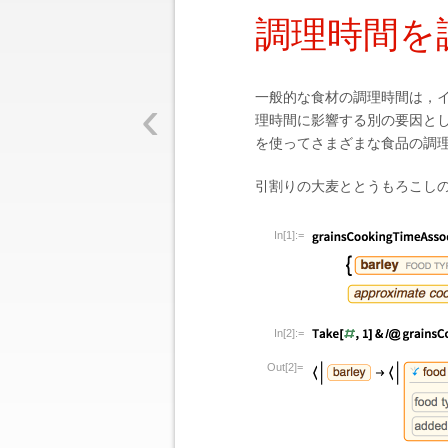
調理時間を
‹
一般的な食材の調理時間は，
理時間に影響する別の要因とし
を使ってさまざまな食品の調
引割りの大麦ととうもろこし
In[1]:=
In[2]:=
Out[2]=