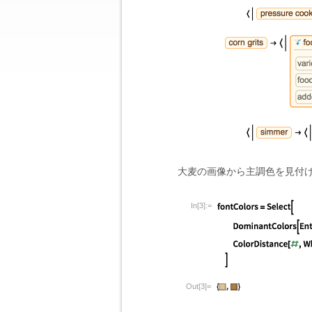
大麦の画像から主調色を見付
In[3]:=
Out[3]=