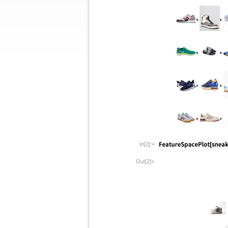
In[2]:=
Out[2]=