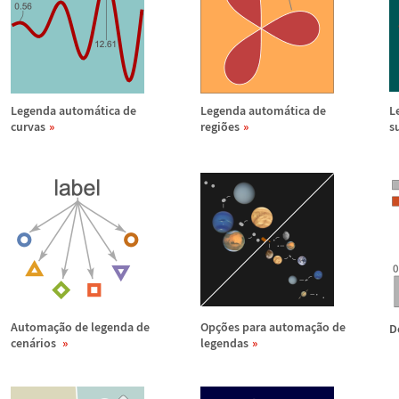
Legenda autom
á
tica de
Legenda autom
á
tica de
L
curvas
regi
õ
es
s
Automa
ç
ã
o de legenda de
Op
ç
õ
es para automa
ç
ã
o de
D
cen
á
rios
legendas