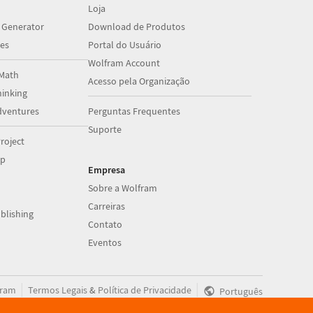
Loja
 Generator
Download de Produtos
es
Portal do Usuário
Wolfram Account
Math
Acesso pela Organização
inking
dventures
Perguntas Frequentes
Suporte
roject
op
Empresa
Sobre a Wolfram
Carreiras
blishing
Contato
Eventos
|
|
fram
Termos Legais
&
Política de Privacidade
Português