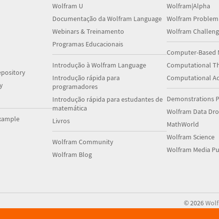
Wolfram U
Wolfram|Alpha
Documentação da Wolfram Language
Wolfram Problem
Webinars & Treinamento
Wolfram Challeng
Programas Educacionais
Computer-Based 
Introdução à Wolfram Language
Computational Th
pository
Introdução rápida para
Computational A
y
programadores
Demonstrations P
Introdução rápida para estudantes de
matemática
Wolfram Data Dr
xample
Livros
MathWorld
Wolfram Science
Wolfram Community
Wolfram Media Pu
Wolfram Blog
©
2026
Wol