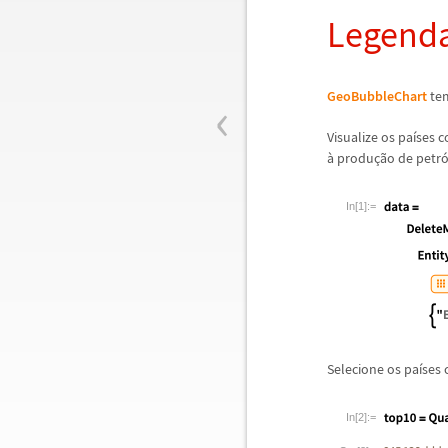
Legend
‹
GeoBubbleChart
te
Visualize os pa
í
ses 
à
produ
ç
ã
o de petr
In[1]:=
Selecione os pa
í
ses 
In[2]:=