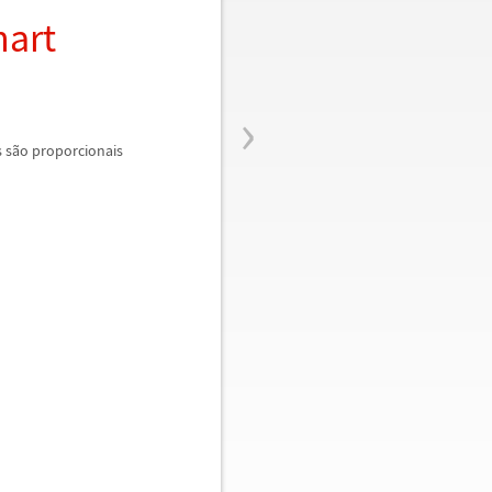
hart
›
 s
ã
o proporcionais