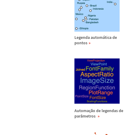
Legenda autom
á
tica de
pontos
Automa
ç
ã
o de legendas de
par
â
metros