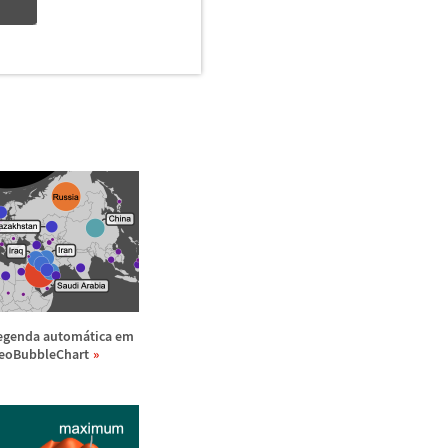
egenda autom
á
tica em
eoBubbleChart