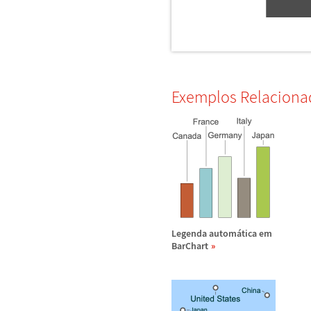
Exemplos Relaciona
Legenda autom
á
tica em
BarChart