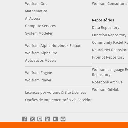
Wolfram|One
Wolfram Consultoria
Mathematica
AI Access
Repositórios
Compute Services
Data Repository
System Modeler
Function Repository
Community Paclet Re
Wolfram|Alpha Notebook Edition
Neural Net Repositor
Wolfram|Alpha Pro
Prompt Repository
Aplicativos Móveis
Wolfram Language E
Wolfram Engine
Repository
Wolfram Player
Notebook Archive
Wolfram GitHub
Licenças por volume & Site Licenses
Opções de Implementação via Servidor