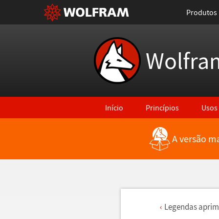
Produtos
Wolfra
Início
Princípios
Usos
A versão ma
Legendas aprim