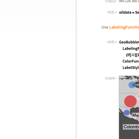
Out[2]=
In[3]:=
Use
LabelingFuncti
In[4]:=
Out[4]=