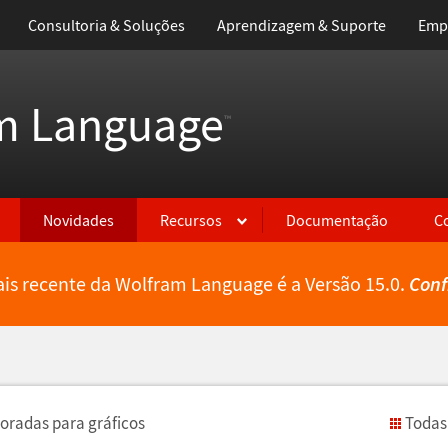
Consultoria & Soluções
Aprendizagem & Suporte
Emp
m Language
™
Novidades
Recursos
Documentação
C
is recente da Wolfram Language é a Versão 15.0.
Conf
oradas para gr
á
ficos
Todas