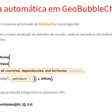
a autom
á
tica em GeoBubbleC
m a mesma automa
ç
ã
o de
BubbleChart
para legendar.
com a maior produ
ç
ã
o de petr
ó
leo do mundo, onde os tamanhos das bolhas
ó
leo.
cuja produ
ç
ã
o esteja entre os primeiros 10%.