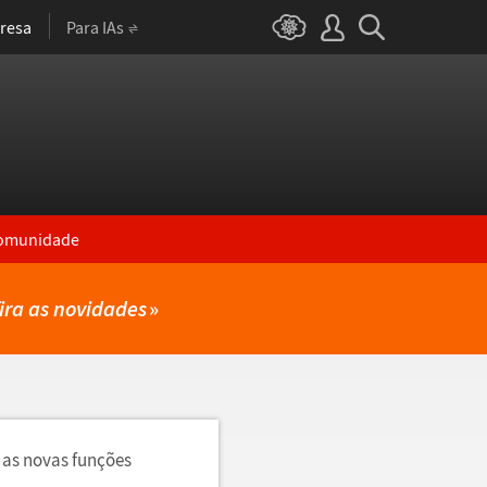
resa
Para IAs
omunidade
ira as novidades
»
 as novas funções