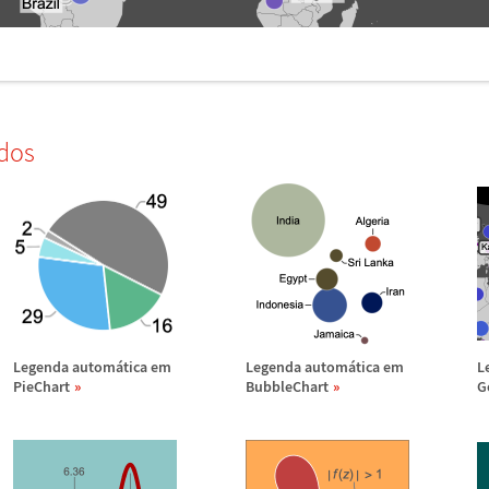
dos
Legenda autom
á
tica em
Legenda autom
á
tica em
L
PieChart
BubbleChart
G