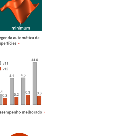
egenda autom
á
tica de
uperf
í
cies
esempenho melhorado