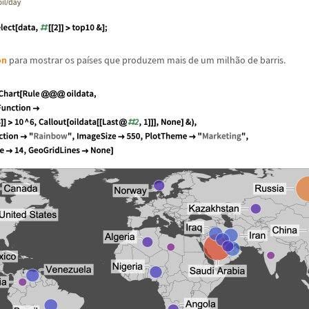
on
para mostrar os pa
í
ses que produzem mais de um milh
ã
o de barris.