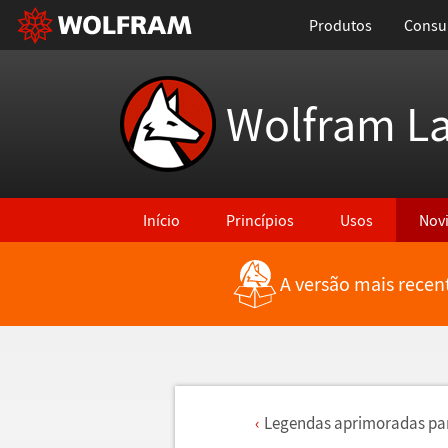
Produtos
Consul
Wolfram L
Início
Princípios
Usos
Nov
A versão mais recen
Legendas aprimoradas pa