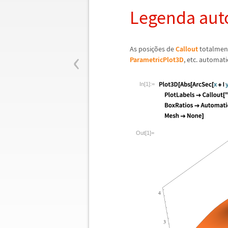
Legenda au
‹
As posi
ç
õ
es de
Callout
totalment
ParametricPlot3D
, etc. automat
In[1]:=
Out[1]=