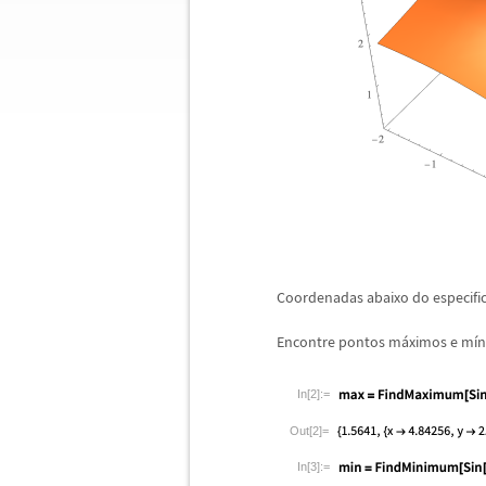
Coordenadas abaixo do especif
Encontre pontos m
á
ximos e m
í
n
In[2]:=
Out[2]=
In[3]:=