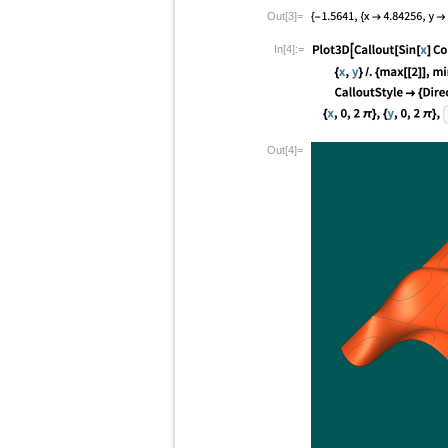
Out[3]=
In[4]:=
Out[4]=