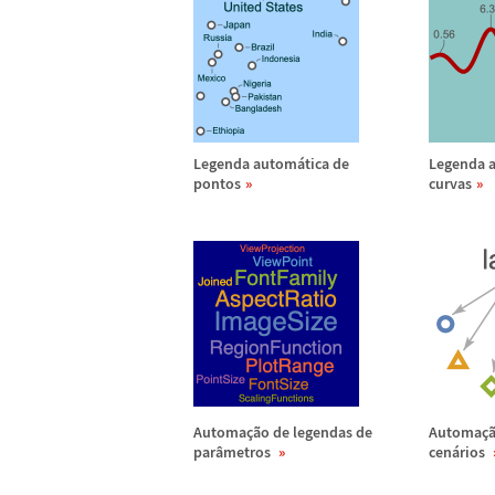
Legenda autom
á
tica de
Legenda 
pontos
curvas
Automa
ç
ã
o de legendas de
Automa
ç
par
â
metros
cen
á
rios