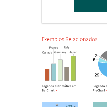
Exemplos Relacionados
Legenda autom
á
tica em
Legenda 
BarChart
PieChart