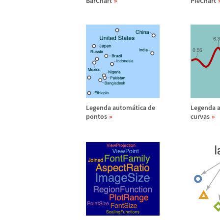
BarChart
PieChart
Legenda autom
á
tica de
Legenda 
pontos
curvas