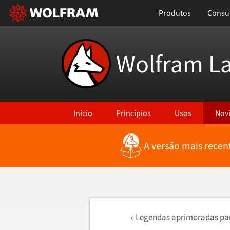
Produtos
Consul
Wolfram L
Início
Princípios
Usos
Nov
A versão mais recen
Legendas aprimoradas pa