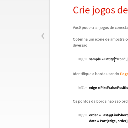
Crie jogos d
‹
Voc
ê
pode criar jogos de conec
Obtenha um
í
cone de amostra c
divers
ã
o.
In[1]:=
Identifique a borda usando
Edge
In[2]:=
Os pontos da borda n
ã
o s
ã
o or
In[3]:=