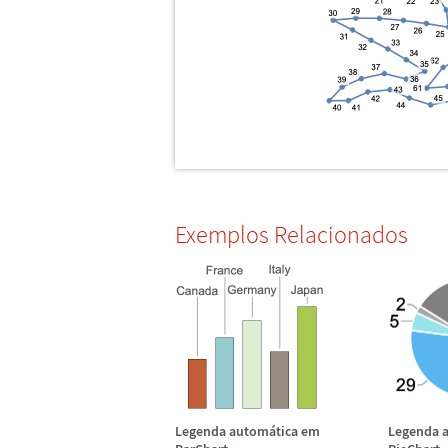
Exemplos Relacionados
Legenda autom
á
tica em
Legenda 