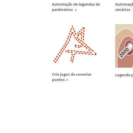
Automa
ç
ã
o de legendas de
Automa
ç
par
â
metros
cen
á
rios
Crie jogos de conectar
Legende 
pontos