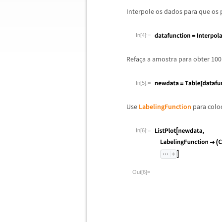
Interpole os dados para que os
In[4]:=
Refa
ç
a a amostra para obter 100
In[5]:=
Use
LabelingFunction
para colo
In[6]:=
Out[6]=