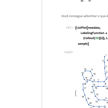
Voc
ê
consegue adivinhar o que
In[7]:=
Out[7]=