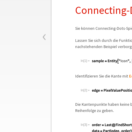
Connecting-D
‹
Sie k
ö
nnen Connecting-Dots-Spie
Lassen Sie sich durch die Funktio
nachstehenden Beispiel verborge
In[1]:=
Identifizieren Sie die Kante mit
E
In[2]:=
Die Kantenpunkte haben keine 
Reihenfolge zu geben.
In[3]:=