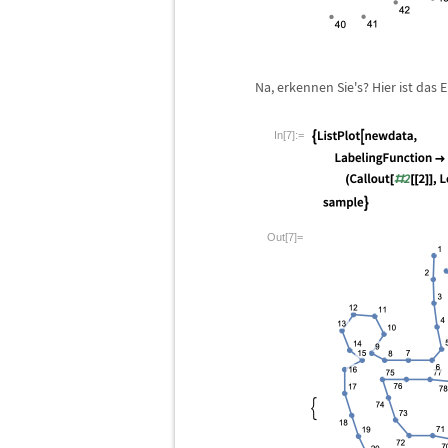
Na, erkennen Sie's? Hier ist das
In[7]:=
Out[7]=