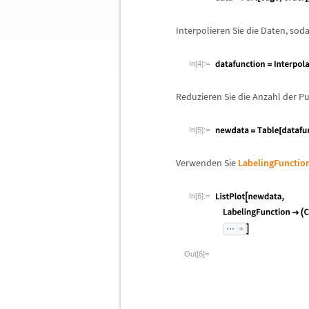
Interpolieren Sie die Daten, soda
In[4]:=
Reduzieren Sie die Anzahl der Pu
In[5]:=
Verwenden Sie
LabelingFunctio
In[6]:=
Out[6]=