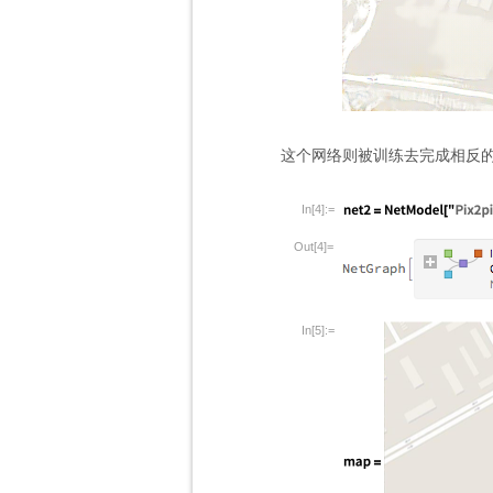
这个网络则被训练去完成相反
In[4]:=
Out[4]=
In[5]:=