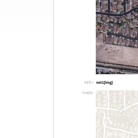
In[3]:=
Out[3]=