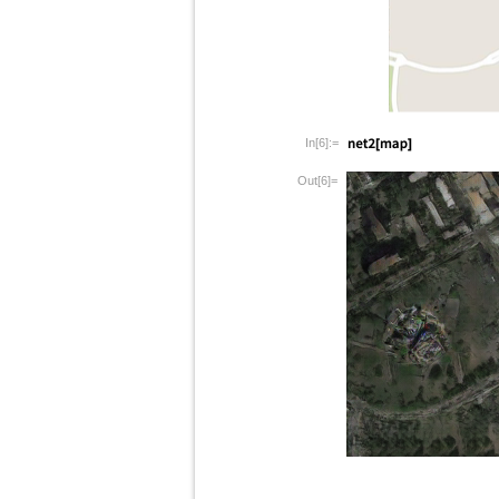
In[6]:=
Out[6]=