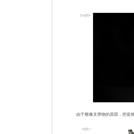
Out[8]=
由于雕像支撑物的原因，把瓷
In[9]:=