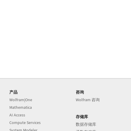
产品
咨询
Wolfram|One
Wolfram 咨询
Mathematica
AI Access
存储库
Compute Services
数据存储库
System Modeler