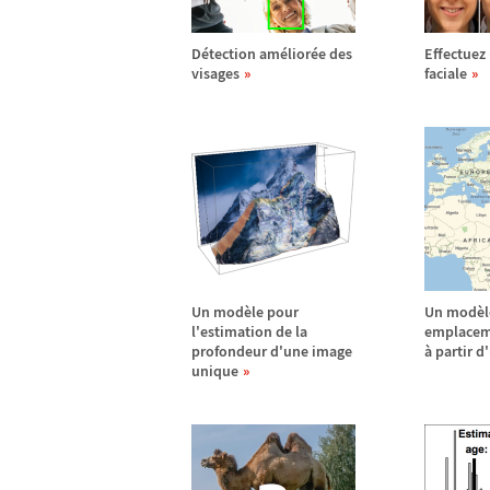
D
é
tection am
é
lior
é
e des
Effectuez
visages
faciale
Un mod
è
le pour
Un mod
è
l'estimation de la
emplacem
profondeur d'une image
à
partir d
unique