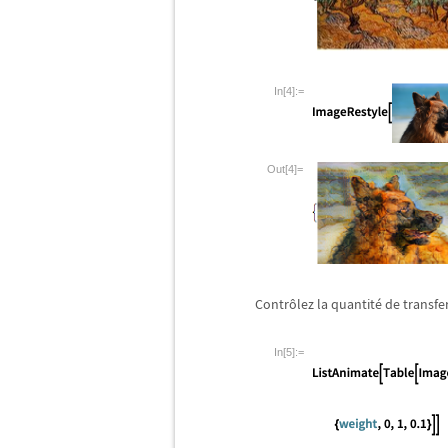
In[4]:=
Out[4]=
Contr
ô
lez la quantit
é
de transfer
In[5]:=