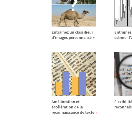
Entra
î
nez un classifieur
Entra
î
nez
d'images personnalis
é
estimer l'
Am
é
lioration et
Flexibilit
acc
é
l
é
ration de la
reconnais
reconnaissance de texte