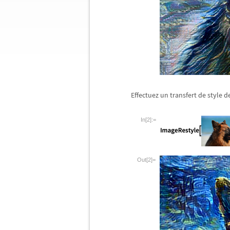
Effectuez un transfert de style d
In[2]:=
Out[2]=