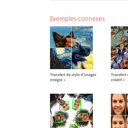
Exemples connexes
Transfert de style d'images
Transfert 
int
é
gr
é
cr
é
atif