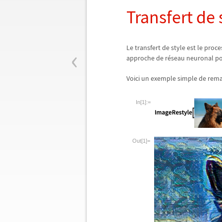
Transfert de 
‹
Le transfert de style est le pro
approche de r
é
seau neuronal po
Voici un exemple simple de rem
In[1]:=
Out[1]=