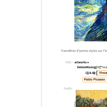
Transf
é
rez d'autres styles sur l'
In[3]:=
Out[3]=