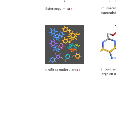
Enumerac
Estereoqu
í
mica
estereois
Encontrar
Gr
á
ficos moleculares
largo en 