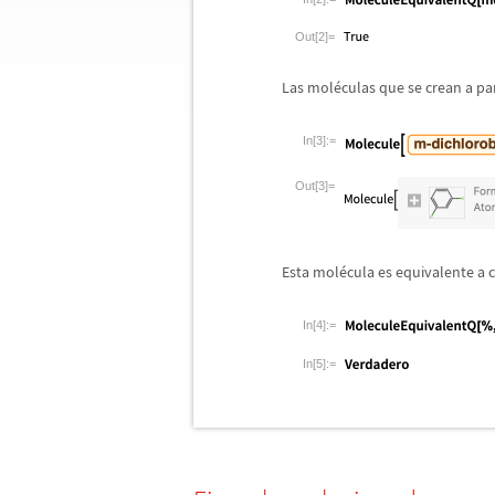
Out[2]=
Las mol
é
culas que se crean a pa
In[3]:=
Out[3]=
Esta mol
é
cula es equivalente a 
In[4]:=
In[5]:=