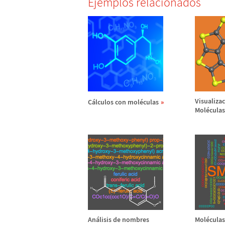
Ejemplos relacionados
Visualizac
C
á
lculos con mol
é
culas
Mol
é
culas
An
á
lisis de nombres
Mol
é
cula