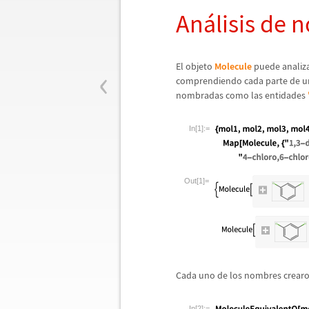
An
á
lisis de
‹
El objeto
Molecule
puede analiz
comprendiendo cada parte de 
nombradas como las entidades
In[1]:=
Out[1]=
Cada uno de los nombres crear
In[2]:=