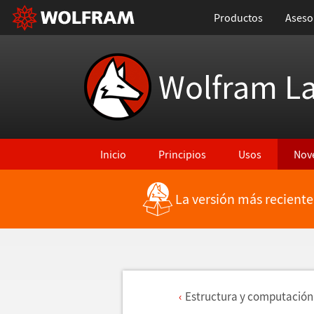
Productos
Aseso
Wolfram L
Inicio
Principios
Usos
Nov
La versión más reciente
Estructura y computaci
ó
n