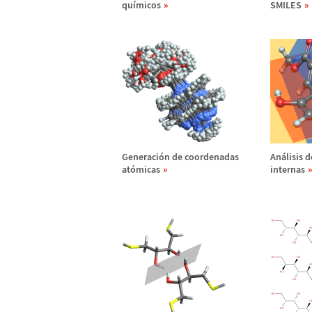
qu
í
micos
SMILES
Generaci
ó
n de coordenadas
An
á
lisis 
at
ó
micas
internas