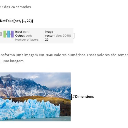
 22 das 24 camadas.
transforma uma imagem em 2048 valores num
é
ricos. Esses valores s
ã
o seman
em uma imagem.