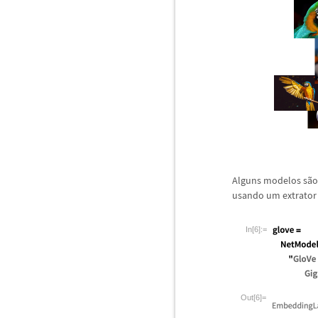
Alguns modelos s
ã
o
usando um extrator
In[6]:=
Out[6]=