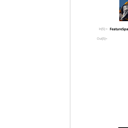
In[5]:=
Out[5]=