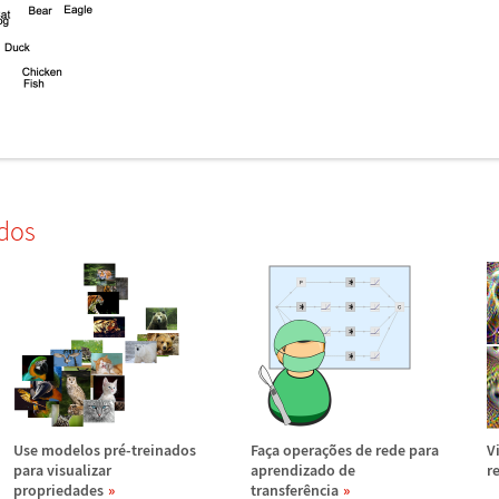
dos
Use modelos pr
é
-treinados
Fa
ç
a opera
ç
õ
es de rede para
V
para visualizar
aprendizado de
r
propriedades
transfer
ê
ncia