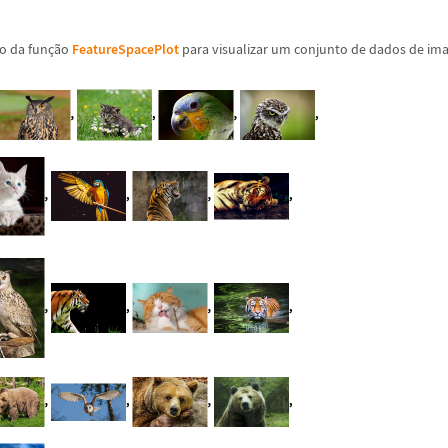
o da fun
ç
ã
o
FeatureSpacePlot
para visualizar um conjunto de dados de im