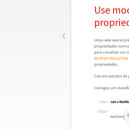
Use mod
proprie
‹
Uma rede neural pr
propriedades norm
para visualizar um 
Wolfram Neural Net
propriedades.
Crie um extrator de
Carregue um classif
In[1]:=
Out[1]=