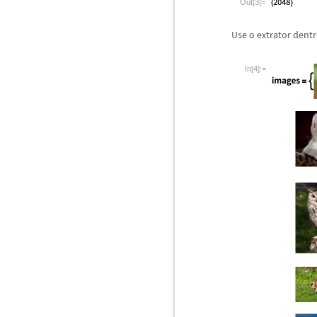
Out[3]=
Use o extrator dentr
In[4]:=