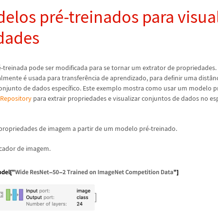
elos pr
é
-treinados para visua
dades
é
-treinada pode ser modificada para se tornar um extrator de propriedades. 
almente
é
usada para transfer
ê
ncia de aprendizado, para definir uma dist
â
n
conjunto de dados espec
í
fico. Este exemplo mostra como usar um modelo p
 Repository
para extrair propriedades e visualizar conjuntos de dados no es
 propriedades de imagem a partir de um modelo pr
é
-treinado.
icador de imagem.