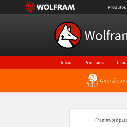
Produtos
Wolfra
Início
Princípios
Usos
A versão ma
Framework para