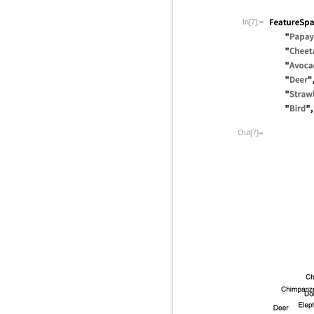
In[7]:=
Out[7]=