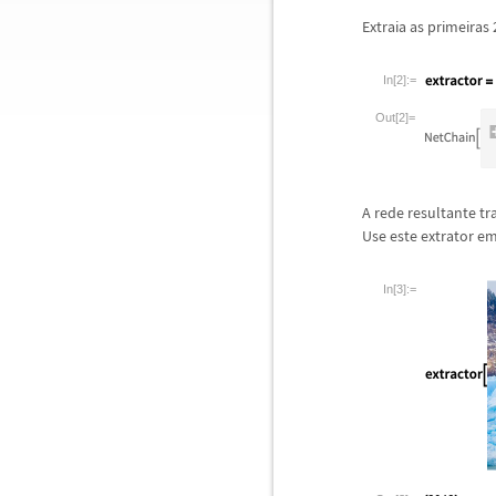
Extraia as primeiras
In[2]:=
Out[2]=
A rede resultante 
Use este extrator 
In[3]:=