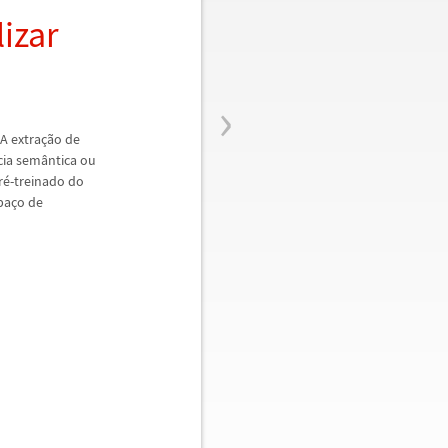
lizar
›
A extra
ç
ã
o de
cia sem
â
ntica ou
r
é
-treinado do
pa
ç
o de