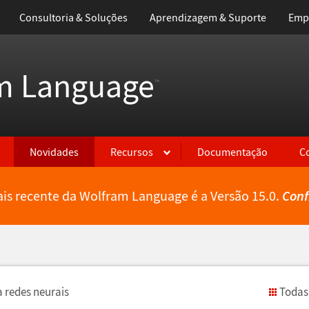
Consultoria & Soluções
Aprendizagem & Suporte
Emp
m Language
™
Novidades
Recursos
Documentação
C
is recente da Wolfram Language é a Versão 15.0.
Conf
 redes neurais
Todas