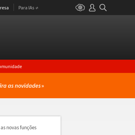
resa
Para IAs
omunidade
ira as novidades
»
 as novas funções